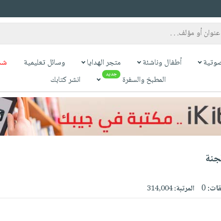
وتية
أطفال وناشئة
متجر الهدايا
وسائل تعليمية
شح
جديد
المطبخ والسفرة
انشر كتابك
جنة
قات:
0
المرتبة:
314,004