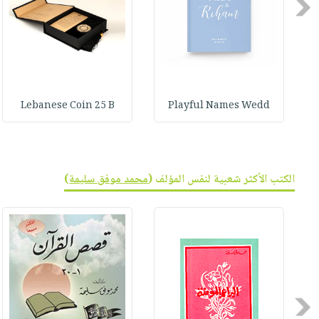
صابون
Previous
فيديوهات
عربة
أطفال
أسئلة
التسوق
مناسبات
يتكرر
طرحها
نشرة
الإصدارات
خدمات
Lebanese Coin 25 B
Playful Names Wedd
نيل
وفرات
انشر
كتابك
الكتب الأكثر شعبية لنفس المؤلف (
محمد موفق سليمة
)
تواصل
معنا
Previous