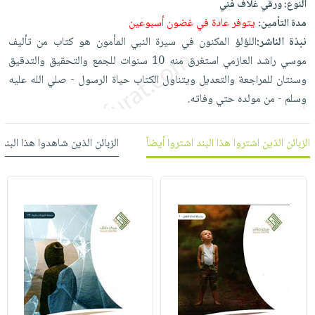
النوع:
ورقي غلاف فني
العناية
الأكثر
شحن
أدوات
يتوفر عادة في غضون أسبوعين
مدة التأمين:
بالأسنان
مبيعاً
مجاني
المائدة
نبذة الناشر:
اللؤلؤ المكنون في سيرة النبي المأمون هو كتاب من تأليف
الحمية
العودة
بنود
الأوعية
موسي راشد العازمي استغرق منه 10 سنوات للجمع والتحقيق والتدقيق
والتغذية
للمدارس
مختارة
والتخزين
وسنتان للمراجعة والتعديل ويتناول الكتاب حياة الرسول - صلي الله عليه
اشتراكات
اكسسوارات
وسلم - من مولده حتي وفاته.
أدوات
كتب
كل
بحث
المطبخ
الاشتراكات
اكسسوارات
متقدم
الزبائن الذين اشتروا هذا البند اشتروا أيضاً
الزبائن الذين شاهدوا هذا البند
منزلية
صندوق
القراءة
اكسسوارات
iKitab
ملابس
نيل
بلا
مطرزات
وفرات
حدود
حقائب
عن
حسابك
حلي
الشركة
عناية
لائحة
سياسة
بالذات
الأمنيات
الشركة