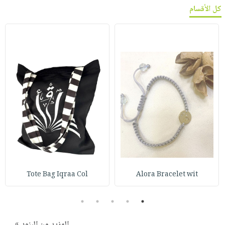
كل الأقسام
Tote Bag Iqraa Col
Alora Bracelet wit
5
4
3
2
1
المزيد من البنود »