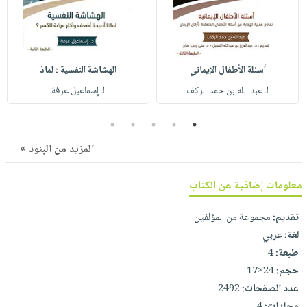
صابون
فيديوهات
عربة
أطفال
أسئلة
التسوق
مناسبات
يتكرر
طرحها
نشرة
أسئلة الأطفال الإيماني
الهشاشة النفسية : لماذ
الإصدارات
خدمات
لـ عبد الله بن حمد الركف
لـ إسماعيل عرفة
نيل
5
4
3
2
1
وفرات
انشر
المزيد من البنود »
كتابك
معلومات إضافية عن الكتاب
تواصل
معنا
تقديم:
مجموعة من المؤلفين
لغة:
عربي
طبعة:
4
حجم:
24×17
عدد الصفحات:
2492