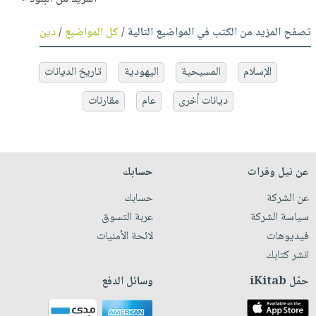
تصفح المزيد من الكتب في المواضيع التالية /
كل المواضيع
/
دين
الإسلام
المسيحية
اليهودية
تاريخ الديانات
ديانات أخرى
عام
مقارنات
عن نيل وفرات
حسابك
عن الشركة
حسابك
سياسة الشركة
عربة التسوق
فيديوهات
لائحة الأمنيات
انشر كتابك
حمّل iKitab
وسائل الدفع