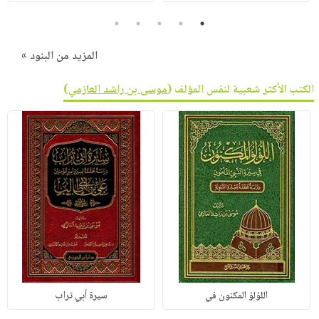
5
4
3
2
1
المزيد من البنود »
الكتب الأكثر شعبية لنفس المؤلف (
موسى بن راشد العازمي
)
اللؤلؤ المكنون في
سيرة أبي تراب