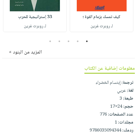
صابون
فيديوهات
عربة
أطفال
أسئلة
التسوق
كيف تمسك بزمام القوة ؛
33 إستراتيجية للحرب
مناسبات
يتكرر
لـ روبرت غرين
لـ روبرت غرين
طرحها
نشرة
الإصدارات
خدمات
5
4
3
2
1
نيل
المزيد من البنود »
وفرات
انشر
معلومات إضافية عن الكتاب
كتابك
ترجمة:
إبتسام الخضراء
تواصل
لغة:
عربي
معنا
طبعة:
3
حجم:
24×17
عدد الصفحات:
776
مجلدات:
1
ردمك:
9786035094344