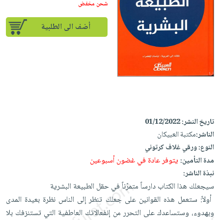
إختياراتنا
تعليمية
شحن مخفض
أسئلة
إختياراتنا
المواضيع
iKitab
يتكرر
كتب
أضف الى الطلبية
بلا
الأكثر
طرحها
أكاديمية
الصحة
حدود
مبيعاً
تحميل
والعناية
صندوق
أسئلة
إختياراتنا
masmu3
الشخصية
القراءة
يتكرر
وسائل
على
جديد
English
طرحها
تعليمية
Android
books
الكل
تحميل
صندوق
تحميل
iKitab
أجهزة
القراءة
المطبخ
masmu3
تاريخ النشر:
01/12/2022
على
العناية
والسفرة
على
جوائز
الناشر:
مكتبة العبيكان
Android
جديد
الشخصية
Apple
النوع:
ورقي غلاف كرتوني
تحميل
العناية
يتوفر عادة في غضون أسبوعين
الكل
مدة التأمين:
iKitab
وتصفيف
نبذة الناشر:
أواني
متجر
على
الشعر
سيجعلك هذا الكتاب دارساً متمرّناً في حقل الطبيعة البشرية ‎
الطهي
الهدايا
Apple
العناية
‎ أولاً: ستعمل هذه القوانين على جعلك تنظر إلى الناس نظرة بعيدة المدى
أدوات
بالجسم
أقسام
وبهدوء، وستساعدك على التحرر ‏من إنفعالاتك العاطفية التي تستنزفك بلا
الخبز