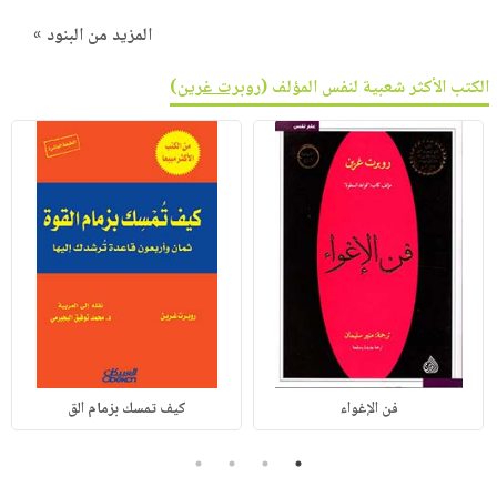
المزيد من البنود »
الكتب الأكثر شعبية لنفس المؤلف (
روبرت غرين
)
فن الإغواء
كيف تمسك بزمام الق
4
3
2
1