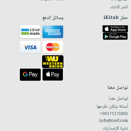
انشر كتابك
حمّل iKitab
وسائل الدفع
تواصل معنا
تواصل معنا
أسئلة يتكرر طرحها
+96171172802
info@nwf.com
نشرة الإصدارات