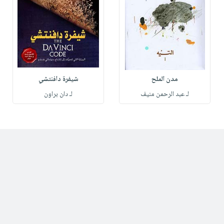
مدن الملح
شيفرة دافنتشي
لـ عبد الرحمن منيف
لـ دان براون