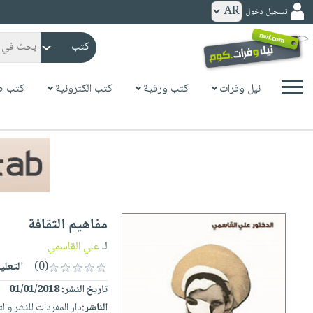
تسجيل دخول
كتب
ورقية
المواضيع
نيل وفرات
كتب ورقية
كتب الكترونية
كتب ص
صدر
كتب
حديثاً
الكترونية
الأكثر
الصفحة
مبيعاً
الرئيسية
كتب
جوائز
صدر
صوتية
شحن
حديثاً
الصفحة
مفاهيم الثقافة
مخفض
الأكثر
الرئيسية
عروض
أطفال
لـ
علي القاسمي
مبيعاً
masmu3
خاصة
وناشئة
(0)
التعلي
كتب
بلا
صفحات
تاريخ النشر:
01/01/2018
مجانية
الصفحة
وسائل
حدود
مشوقة
الناشر:
دار المفردات للنشر وال
الرئيسية