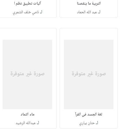
التربية ما ينقصنا‎
لـ
لـ
عبد الله الحماد‎
نامي خلف الشمري‎
لغة الجسد في القرآ
ماء الثماد
لـ
لـ
حنان بياري
عبدالله الرشيد