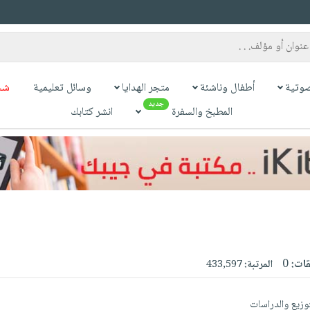
وتية
أطفال وناشئة
متجر الهدايا
وسائل تعليمية
شح
جديد
المطبخ والسفرة
انشر كتابك
قات:
0
المرتبة:
433,597
توزيع والدراسات