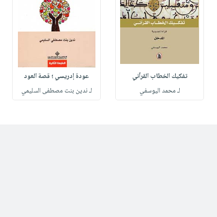
تفكيك الخطاب القرآني
عودة إدريسي ؛ قصة العود
لـ محمد اليوسفي
لـ ندين بنت مصطفى السليمي