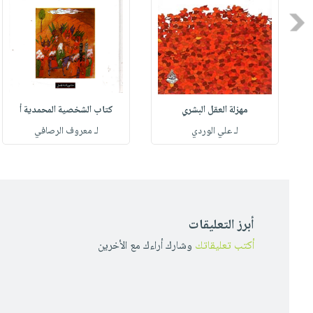
Previous
مهزلة العقل البشري
كتاب الشخصية المحمدية أ
له
لـ علي الوردي
لـ معروف الرصافي
أبرز التعليقات
أكتب تعليقاتك
وشارك أراءك مع الأخرين