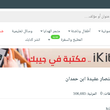
وتية
أطفال وناشئة
متجر الهدايا
وسائل تعليمية
شح
جديد
المطبخ والسفرة
انشر كتابك
ختصار عقيدة ابن حمدان
قات:
0
المرتبة:
506,685
زيع