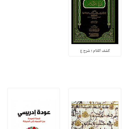
كشف اللثام ؛ شرح ع