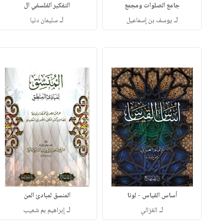
جامع الصلوات ومجمع
التفكير الفلسفي ال
لـ
لـ
يوسف بن إسماعيل
سليمان دنيا
أساس القياس - لونا
المنسق لمبادئ المن
لـ
لـ
الغزالي
إبراهيم بم شعيب