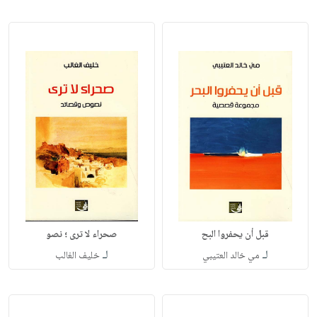
قبل أن يحفروا البح
صحراء لا ترى ؛ نصو
لـ
لـ
مي خالد العتيبي
خليف الغالب