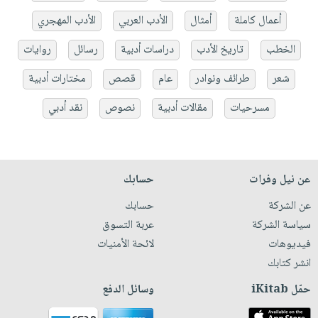
أعمال كاملة
أمثال
الأدب العربي
الأدب المهجري
الخطب
تاريخ الأدب
دراسات أدبية
رسائل
روايات
شعر
طرائف ونوادر
عام
قصص
مختارات أدبية
مسرحيات
مقالات أدبية
نصوص
نقد أدبي
عن نيل وفرات
حسابك
عن الشركة
حسابك
سياسة الشركة
عربة التسوق
فيديوهات
لائحة الأمنيات
انشر كتابك
حمّل iKitab
وسائل الدفع