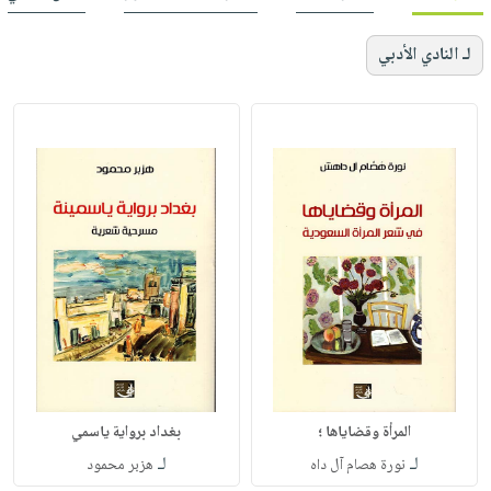
لـ النادي الأدبي
المرأة وقضاياها ؛
بغداد برواية ياسمي
لـ
لـ
نورة هصام آل داه
هزبر محمود