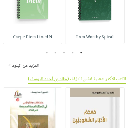
صابون
فيديوهات
عربة
أطفال
أسئلة
التسوق
مناسبات
يتكرر
طرحها
نشرة
الإصدارات
Carpe Diem Lined N
I Am Worthy Spiral
خدمات
نيل
5
4
3
2
1
وفرات
انشر
المزيد من البنود »
كتابك
تواصل
الكتب الأكثر شعبية لنفس المؤلف (
خالد بن أحمد اليوسف
)
معنا