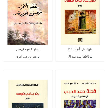
طرق على أبواب الذا
يغفو البحر - تهمس
لـ
لـ
فاطمة بنت عبد ال
عمر بن عبد العزي