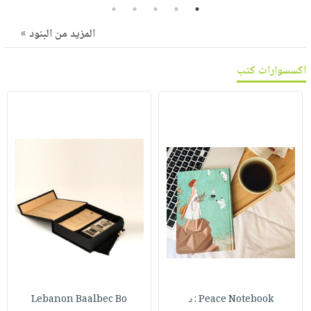
صابون
5
4
3
2
1
فيديوهات
عربة
أطفال
أسئلة
المزيد من البنود »
التسوق
مناسبات
يتكرر
اكسسوارات كتب
طرحها
نشرة
الإصدارات
خدمات
نيل
وفرات
انشر
كتابك
تواصل
معنا
Peace Notebook : د
Lebanon Baalbec Bo