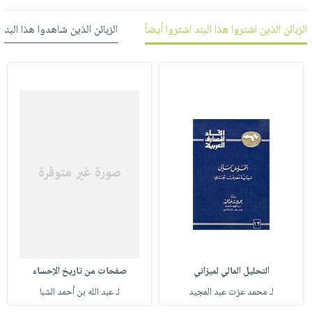
العناية
الأكثر
شحن
أدوات
بالأسنان
مبيعاً
الزبائن الذين اشتروا هذا البند اشتروا أيضاً
الزبائن الذين شاهدوا هذا البند
مجاني
المائدة
الحمية
العودة
بنود
الأوعية
والتغذية
للمدارس
مختارة
والتخزين
اشتراكات
اكسسوارات
أدوات
كتب
كل
بحث
المطبخ
الاشتراكات
اكسسوارات
متقدم
منزلية
صندوق
القراءة
اكسسوارات
iKitab
ملابس
نيل
بلا
مطرزات
وفرات
حدود
حقائب
عن
حسابك
حلي
الشركة
التحليل المالي لميزاني
صفحات من تاريخ الإحساء
عناية
لائحة
سياسة
لـ محمد عزت عبد المجيد
لـ عبد الله بن أحمد الشبا
بالذات
الأمنيات
الشركة