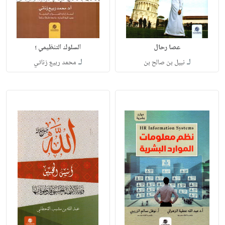
عصا رحال
السلوك التنظيمي ؛
لـ
لـ
نبيل بن صالح بن
محمد ربيع زناتي