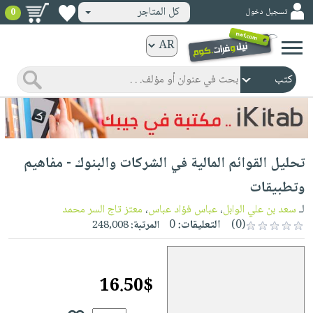
كل المتاجر
تسجيل دخول
0
كتب
ورقية
المواضيع
صدر
كتب
حديثاً
الكترونية
الأكثر
الصفحة
تحليل القوائم المالية في الشركات والبنوك - مفاهيم
مبيعاً
الرئيسية
كتب
جوائز
وتطبيقات
صدر
صوتية
شحن
لـ
سعد بن علي الوابل
،
عباس فؤاد عباس
،
معتز تاج السر محمد
حديثاً
الصفحة
مخفض
(0)
التعليقات:
0
المرتبة:
248,008
الأكثر
الرئيسية
عروض
أطفال
مبيعاً
masmu3
خاصة
وناشئة
كتب
16.50$
بلا
صفحات
مجانية
الصفحة
وسائل
حدود
مشوقة
الرئيسية