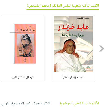
صابون
فيديوهات
الكتب الأكثر شعبية لنفس المؤلف (
محمد القشعمي
)
عربة
أطفال
أسئلة
التسوق
مناسبات
يتكرر
طرحها
نشرة
الإصدارات
خدمات
نيل
وفرات
Previous
انشر
كتابك
تواصل
معنا
عابد خزندار مفكراً
ترحال الطائر النبي
الأكثر شعبية لنفس الموضوع
الأكثر شعبية لنفس الموضوع الفرعي