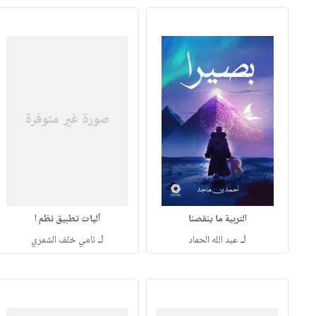
التربية ما ينقصنا‎
لـ
لـ
عبد الله الحماد‎
نامي خلف الشمري‎