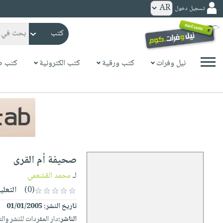
تسجيل دخول
كتب
ورقية
المواضيع
نيل وفرات
كتب ورقية
كتب الكترونية
كتب ص
صدر
كتب
حديثاً
الكترونية
الأكثر
الصفحة
مبيعاً
الرئيسية
كتب
جوائز
صدر
صوتية
شحن
حديثاً
الصفحة
صحيفة أم القرى
مخفض
الأكثر
الرئيسية
عروض
أطفال
لـ
محمد القشعمي
مبيعاً
masmu3
خاصة
وناشئة
(0)
التعلي
كتب
بلا
صفحات
تاريخ النشر:
01/01/2005
مجانية
الصفحة
وسائل
حدود
مشوقة
الناشر:
دار المفردات للنشر وال
الرئيسية