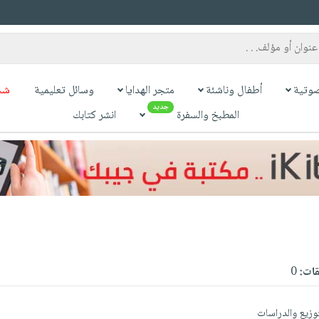
وتية
أطفال وناشئة
متجر الهدايا
وسائل تعليمية
شح
جديد
المطبخ والسفرة
انشر كتابك
قات:
0
توزيع والدراسات