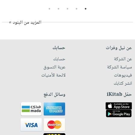
5
4
3
2
1
المزيد من البنود »
عن نيل وفرات
حسابك
عن الشركة
حسابك
سياسة الشركة
عربة التسوق
فيديوهات
لائحة الأمنيات
انشر كتابك
حمّل iKitab
وسائل الدفع