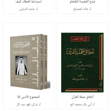
شرح العقيدة الطحاو
استدامة العطاء كيف
لـ
لـ
خالد المصلح
حامد الذيابى
أخلاق حملة القرآن
المجموع الأدبى للأ
لـ
لـ
أبي بكر محمد الح
تركى فهد عبد الل