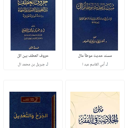
مسند حديث موطأ مال
حروف العطف بين الل
لـ
لـ
أبي القاسم عبد ا
جبريل بن محمد ال