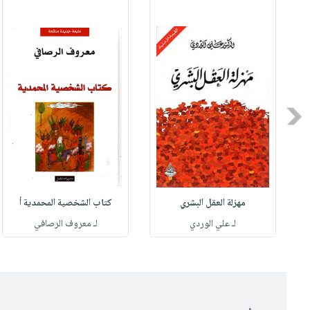
Previous
مهزلة العقل البشري
كتاب الشخصية المحمدية أ
له
لـ علي الوردي
لـ معروف الرصافي