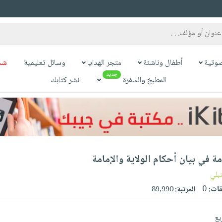
وتية
أطفال وناشئة
متجر الهدايا
وسائل تعليمية
شح
جديد
المطبخ والسفرة
انشر كتابك
 في بيان أحكام الولاية والإمامة
بلي
قات:
0
المرتبة:
89,990
يع