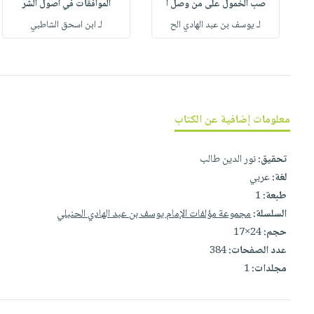
صب الخمول على من وصل أ
الموافقات في أصول الشر
صابون
فيديوهات
عربة
لـ يوسف بن عبد الهادي الح
لـ ابن اسحق الشاطبي
أطفال
أسئلة
التسوق
مناسبات
يتكرر
طرحها
نشرة
الإصدارات
خدمات
نيل
معلومات إضافية عن الكتاب
وفرات
انشر
تحقيق:
نور الدين طالب
كتابك
لغة:
عربي
تواصل
طبعة:
1
معنا
السلسلة:
مجموعة مؤلفات الإمام يوسف بن عبد الهادي الحنبلي
حجم:
24×17
عدد الصفحات:
384
مجلدات:
1