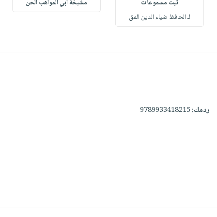
ثبت مسموعات
مشيخة أبي المواهب الحن
لـ الحافظ ضياء الدين المق
ردمك:
9789933418215