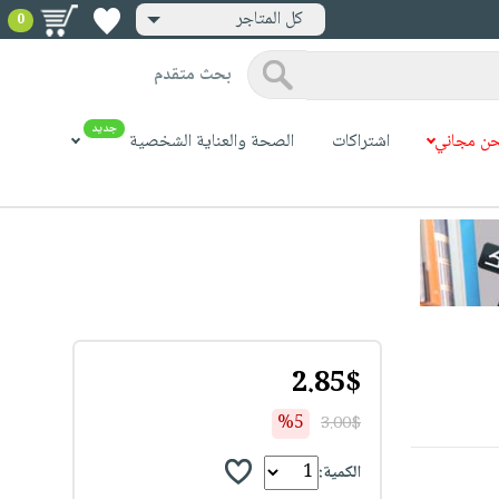
كل المتاجر
0
بحث متقدم
جديد
ن مجاني
اشتراكات
الصحة والعناية الشخصية
2.85$
%5
3.00$
الكمية: