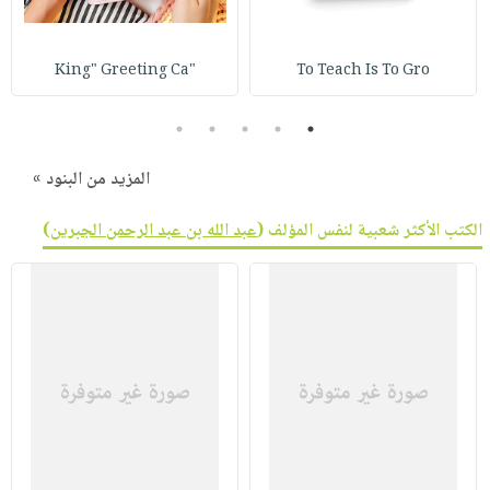
صابون
فيديوهات
عربة
أطفال
أسئلة
التسوق
"King" Greeting Ca
To Teach Is To Gro
مناسبات
يتكرر
طرحها
نشرة
5
4
3
2
1
الإصدارات
خدمات
نيل
المزيد من البنود »
وفرات
الكتب الأكثر شعبية لنفس المؤلف (
عبد الله بن عبد الرحمن الجبرين
)
انشر
كتابك
تواصل
معنا