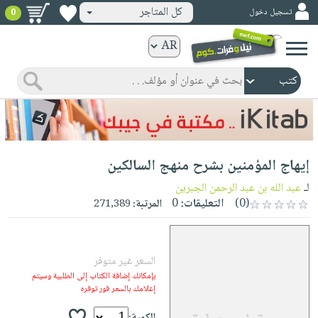
كل المتاجر
تسجيل دخول
0
كتب
ورقية
المواضيع
صدر
كتب
حديثاً
الكترونية
الأكثر
الصفحة
إيهاج المؤمنين بشرح منهج السالكين
مبيعاً
الرئيسية
كتب
جوائز
لـ
عبد الله بن عبد الرحمن الجبرين
صدر
صوتية
(0)
التعليقات:
0
المرتبة:
271,389
شحن
حديثاً
الصفحة
مخفض
الأكثر
الرئيسية
عروض
أطفال
مبيعاً
السعر غير متوفر
masmu3
خاصة
وناشئة
كتب
بإمكانك إضافة الكتاب إلى الطلبية وسيتم
بلا
صفحات
إعلامك بالسعر فور توفره
مجانية
الصفحة
وسائل
حدود
مشوقة
الرئيسية