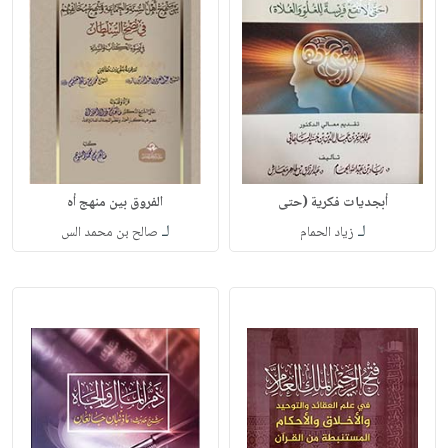
أبجديات فكرية (حتى
الفروق بين منهج أه
لـ
لـ
زياد الحمام
صالح بن محمد الس