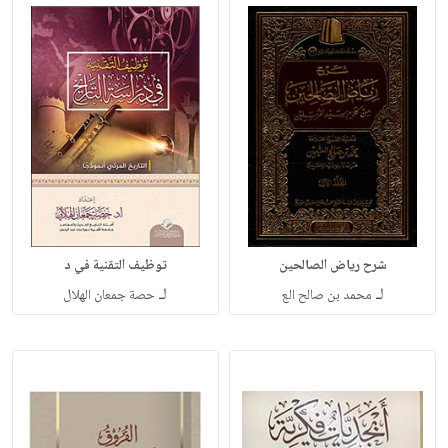
شرح رياض الصالحين
توظيف التقنية في د
لـ
لـ
محمد بن صالح الع
حصة جمعان الهلال