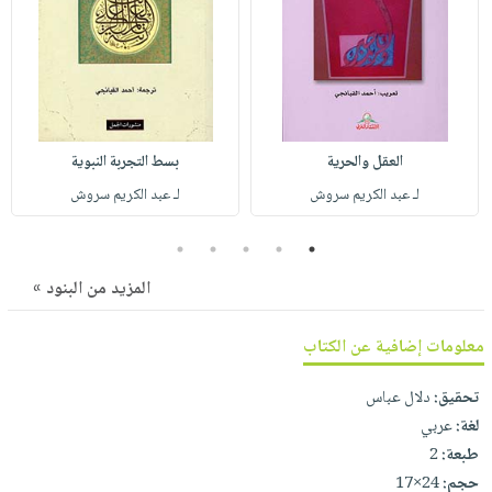
صابون
فيديوهات
عربة
أطفال
أسئلة
التسوق
مناسبات
يتكرر
طرحها
نشرة
الإصدارات
خدمات
العقل والحرية
بسط التجربة النبوية
نيل
لـ عبد الكريم سروش
لـ عبد الكريم سروش
وفرات
انشر
5
4
3
2
1
كتابك
المزيد من البنود »
تواصل
معنا
معلومات إضافية عن الكتاب
تحقيق:
دلال عباس
لغة:
عربي
طبعة:
2
حجم:
24×17