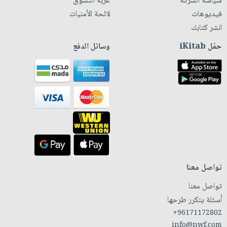
سياسة الشركة
عربة التسوق
فيديوهات
لائحة الأمنيات
انشر كتابك
حمّل iKitab
وسائل الدفع
تواصل معنا
تواصل معنا
أسئلة يتكرر طرحها
+96171172802
info@nwf.com