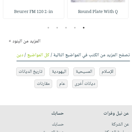
Beurer FM 120 2-in
Round Plate With Q
5
4
3
2
1
المزيد من البنود »
تصفح المزيد من الكتب في المواضيع التالية /
كل المواضيع
/
دين
الإسلام
المسيحية
اليهودية
تاريخ الديانات
ديانات أخرى
عام
مقارنات
عن نيل وفرات
حسابك
عن الشركة
حسابك