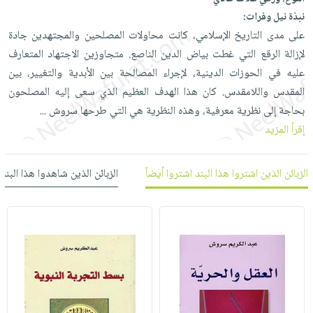
العناية
الأكثر
شحن
نبذة نيل وفرات:
أدوات
بالأسنان
مبيعاً
مجاني
على مدى التاريخ الإسلامي، كانت محاولات المصلحين والمجتهدين جادة
المائدة
الحمية
العودة
لإزالة الرقع التي غطت بياض الدين الناصع. متجاوزين الاجتهاد المتعارف
بنود
الأوعية
والتغذية
للمدارس
عليه في الحوزات الدينية، لإجراء المصالحة بين الأبدية والتغيير، بين
مختارة
والتخزين
اشتراكات
اكسسوارات
المقدس واللامقدس. كان هذا الهدف العظيم الذي سعى إليه المصلحون
أدوات
كتب
كل
بحاجة إلى نظرية معرفية، وهذه النظرية هي التي طرحها سروش
...
بحث
المطبخ
الاشتراكات
اكسسوارات
إقرأ المزيد
متقدم
منزلية
صندوق
القراءة
اكسسوارات
الزبائن الذين اشتروا هذا البند اشتروا أيضاً
الزبائن الذين شاهدوا هذا البند
iKitab
ملابس
نيل
بلا
مطرزات
وفرات
حدود
حقائب
عن
حسابك
حلي
الشركة
عناية
لائحة
سياسة
بالذات
الأمنيات
الشركة