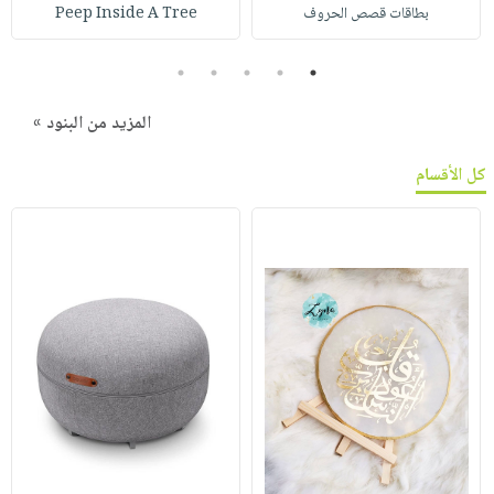
بطاقات قصص الحروف
Peep Inside A Tree
5
4
3
2
1
المزيد من البنود »
كل الأقسام