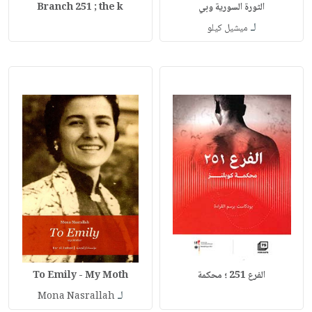
الثورة السورية وبي
Branch 251 ; the k
لـ
ميشيل كيلو
الفرع 251 ؛ محكمة
To Emily - My Moth
لـ
Mona Nasrallah