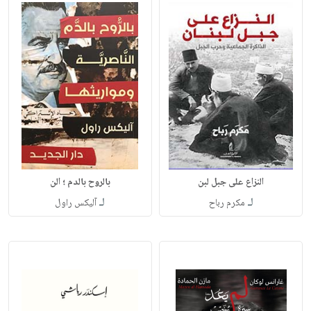
النزاع على جبل لبن
بالروح بالدم ؛ الن
لـ
لـ
مكرم رباح
آليكس راول