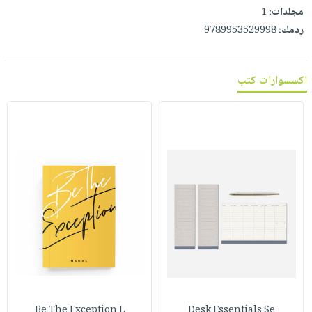
مجلدات:
1
ردمك:
9789953529998
اكسسوارات كتب
Be The Exception L
Desk Essentials Se