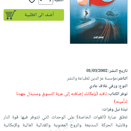
إختياراتنا
الكمية:
تعليمية
أسئلة
إختياراتنا
المواضيع
iKitab
يتكرر
أضف الى الطلبية
كتب
بلا
الأكثر
طرحها
أكاديمية
الصحة
حدود
مبيعاً
تحميل
والعناية
صندوق
أسئلة
وسائل
masmu3
الشخصية
القراءة
يتكرر
تعليمية
على
جديد
English
طرحها
صندوق
Android
books
الكل
تحميل
القراءة
تحميل
iKitab
أجهزة
جوائز
المطبخ
masmu3
تاريخ النشر:
01/03/2002
على
العناية
والسفرة
على
الناشر:
مؤسسة عز الدين للطباعة والنشر
Android
جديد
الشخصية
Apple
النوع:
ورقي غلاف عادي
تحميل
العناية
نافـد (بإمكانك إضافته إلى عربة التسوق وسنبذل جهدنا
توفر الكتاب:
الكل
iKitab
وتصفيف
لتأمينه)
أواني
متجر
على
الشعر
نبذة نيل وفرات:
الطهي
الهدايا
Apple
العناية
تطلق عبارة (القوات الخاصة) على الوحدات التي تتوفر فيها قوة النار
أدوات
بالجسم
وقابلية الحركة السديعة والروح المعنوية والقتالية العالية والإمكانية
أقسام
الخبز