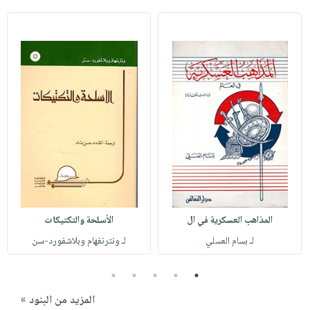
صابون
فيديوهات
عربة
أطفال
أسئلة
التسوق
مناسبات
يتكرر
طرحها
نشرة
الإصدارات
خدمات
نيل
وفرات
انشر
كتابك
تواصل
معنا
المذاهب العسكرية في ال
الأسلحة والتكتيكات
لـ بسام العسلي
لـ ونترنغهام وبلاشفورد-سن
5
4
3
2
1
المزيد من البنود »