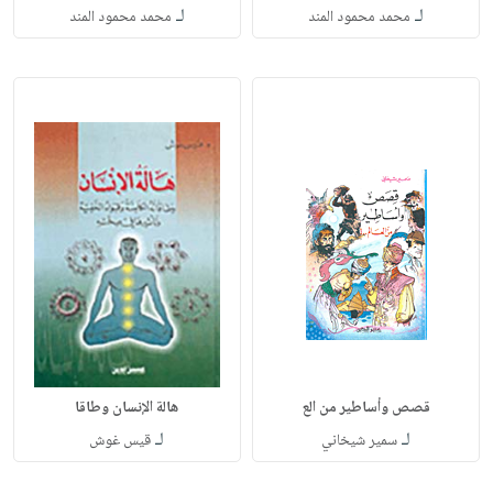
لـ
لـ
محمد محمود المند
محمد محمود المند
قصص وأساطير من الع
هالة الإنسان وطاقا
لـ
لـ
سمير شيخاني
قيس غوش