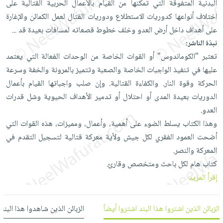
البدنية المتفوقة التي تمكنها من القيام بالأعمال الحربية القتالية على
العناية
الأكثر
شحن
أدوات
اختلاف أنواعها كدوريات الاستطلاع ودوريات القتال لعمل الكمائن والإغارة
بالأسنان
مبيعاً
مجاني
المائدة
على أهداف داخل أرض العدو وخلف خطوط قصعاته لمسافات بعيدة قد
...
الحمية
العودة
بنود
الأوعية
نبذة الناشر:
والتغذية
للمدارس
مختارة
والتخزين
تعتبر "الكوماندوس" أو القوات الخاصة من الوحدات الفعالة التي يعتمد
اشتراكات
اكسسوارات
عليها في تنفيذ الواجبات الخاصة والصعبة وتتميز بالمرونة والخفة وسرعة
أدوات
كتب
كل
بحث
الحركة وقوة النار. والكفاءة القتالية. وإن صلب واجباتها القيام بأعمال
المطبخ
الاشتراكات
اكسسوارات
متقدم
الدوريات بعيدة المدى أو احتلال أو تدمير الأهداف الحيوية وشل قدرات
منزلية
صندوق
العدو.
القراءة
اكسسوارات
وهذا الكتاب يسلط الضوء على أهمية، وأعمال، ومميزات، هذه القوات التي
iKitab
ملابس
أضحت العمود الفقري لكل جيش ولأية معركة قتالية لتسجيل التقدم في
نيل
بلا
المعركة والنصر.
مطرزات
وفرات
حدود
كتاب هام لكل باحث ومتخصص وقارئ.
حقائب
عن
حسابك
إقرأ المزيد
حلي
الشركة
عناية
لائحة
سياسة
الزبائن الذين اشتروا هذا البند اشتروا أيضاً
الزبائن الذين شاهدوا هذا البند
بالذات
الأمنيات
الشركة