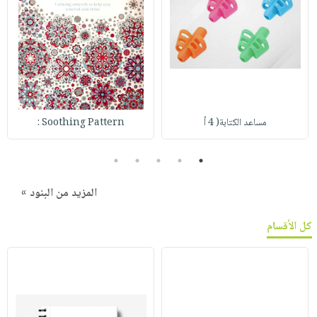
مساعد الكتابة( 4 أ
Soothing Pattern :
5
4
3
2
1
المزيد من البنود »
كل الأقسام