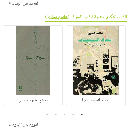
المزيد من البنود »
الكتب الأكثر شعبية لنفس المؤلف (
هاشم شفيق
)
بغداد السبعينات: ا
صباح الخير بريطاني
5
4
3
2
1
المزيد من البنود »