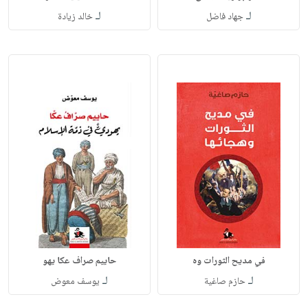
لـ
لـ
جهاد فاضل
خالد زيادة
في مديح الثورات وه
حاييم صراف عكا يهو
لـ
لـ
حازم صاغية
يوسف معوض