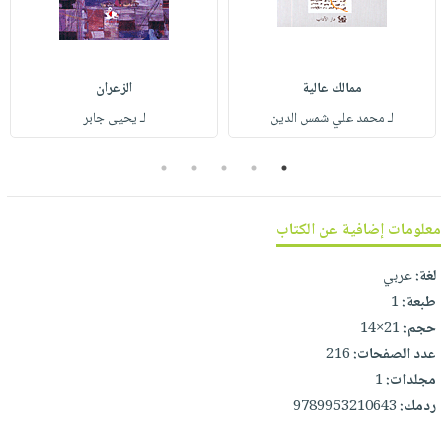
صابون
فيديوهات
عربة
أطفال
أسئلة
التسوق
مناسبات
يتكرر
ممالك عالية
الزعران
طرحها
نشرة
لـ محمد علي شمس الدين
لـ يحيى جابر
الإصدارات
خدمات
نيل
5
4
3
2
1
وفرات
انشر
معلومات إضافية عن الكتاب
كتابك
تواصل
لغة:
عربي
معنا
طبعة:
1
حجم:
21×14
عدد الصفحات:
216
مجلدات:
1
ردمك:
9789953210643