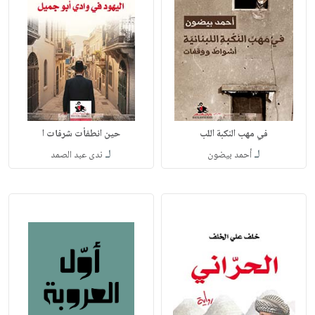
في مهب النكبة اللب
حين انطفأت شرفات ا
لـ
لـ
أحمد بيضون
ندى عبد الصمد