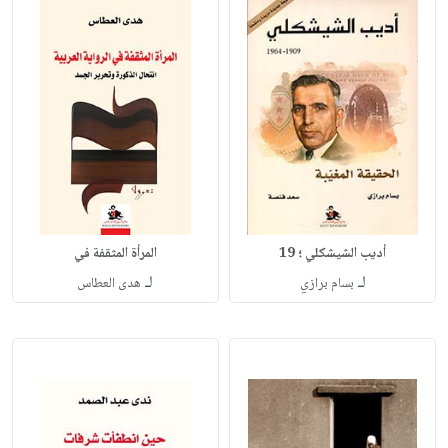
أديب الشيشكلي ؛ 19
المرأة المثقفة في
لـ
لـ
بسام برازي
هدى العطاس