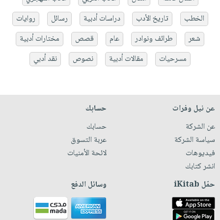
الخطب
تاريخ الأدب
دراسات أدبية
رسائل
روايات
شعر
طرائف ونوادر
عام
قصص
مختارات أدبية
مسرحيات
مقالات أدبية
نصوص
نقد أدبي
عن نيل وفرات
حسابك
عن الشركة
حسابك
سياسة الشركة
عربة التسوق
فيديوهات
لائحة الأمنيات
انشر كتابك
حمّل iKitab
وسائل الدفع