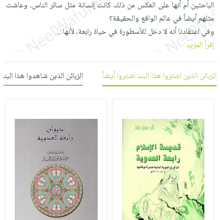
الباحثين أم أنها على العكس من ذلك كانت إنسانة مثل سائر الناس، وعاشت
العناية
الأكثر
شحن
أدوات
مثلهم أيضاً في عالم الواقع والحقيقة؟
بالأسنان
مبيعاً
مجاني
المائدة
وفي اعتقادنا أنه لا دخل للأسطورة في حياة رابعة، لأنها
...
الحمية
العودة
بنود
الأوعية
إقرأ المزيد
والتغذية
للمدارس
مختارة
والتخزين
اشتراكات
اكسسوارات
أدوات
الزبائن الذين اشتروا هذا البند اشتروا أيضاً
الزبائن الذين شاهدوا هذا البند
كتب
كل
بحث
المطبخ
الاشتراكات
اكسسوارات
متقدم
منزلية
صندوق
القراءة
اكسسوارات
iKitab
ملابس
نيل
بلا
مطرزات
وفرات
حدود
حقائب
عن
حسابك
حلي
الشركة
عناية
لائحة
سياسة
بالذات
الأمنيات
الشركة