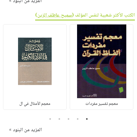
المزيد من البنود »
الكتب الأكثر شعبية لنفس المؤلف (
سميح عاطف الزين
)
معجم تفسير مفردات
معجم الأمثال في ال
5
4
3
2
1
المزيد من البنود »