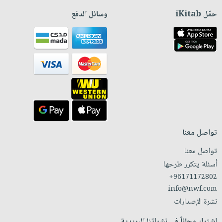
حمّل iKitab
وسائل الدفع
تواصل معنا
تواصل معنا
أسئلة يتكرر طرحها
+96171172802
info@nwf.com
نشرة الإصدارات
اشترك مجاناً في نشراتنا البريدية