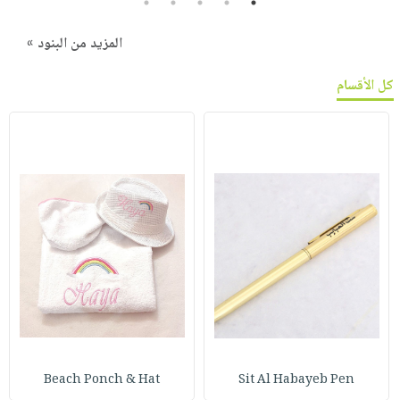
5
4
3
2
1
المزيد من البنود »
كل الأقسام
Beach Ponch & Hat
Sit Al Habayeb Pen