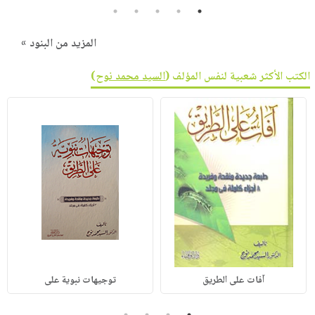
5
4
3
2
1
المزيد من البنود »
الكتب الأكثر شعبية لنفس المؤلف (
السيد محمد نوح
)
آفات على الطريق
توجيهات نبوية على
4
3
2
1