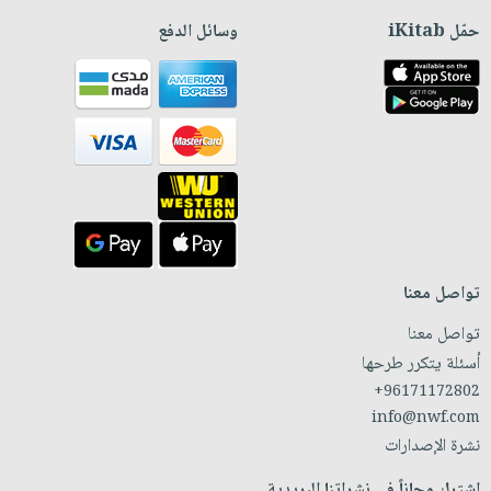
حمّل iKitab
وسائل الدفع
تواصل معنا
تواصل معنا
أسئلة يتكرر طرحها
+96171172802
info@nwf.com
نشرة الإصدارات
اشترك مجاناً في نشراتنا البريدية