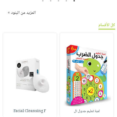
5
4
3
2
1
المزيد من البنود »
كل الأقسام
لعبة تعليم جدول ال
Facial Cleansing F