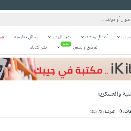
وتية
أطفال وناشئة
متجر الهدايا
وسائل تعليمية
شح
جديد
المطبخ والسفرة
انشر كتابك
سية والعسكرية
قات:
0
المرتبة:
40,372