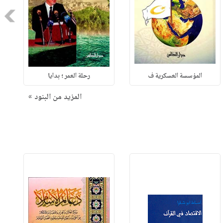
Next
المؤسسة العسكرية ف
رحلة العمر ؛ بدايا
المزيد من البنود »