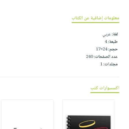
صابون
فيديوهات
عربة
أطفال
أسئلة
التسوق
معلومات إضافية عن الكتاب
مناسبات
يتكرر
طرحها
نشرة
لغة:
عربي
الإصدارات
خدمات
طبعة:
4
نيل
حجم:
24×17
وفرات
عدد الصفحات:
240
انشر
مجلدات:
1
كتابك
تواصل
معنا
اكسسوارات كتب