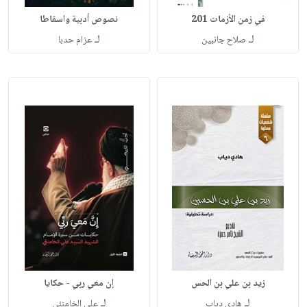
في زمن الأزمات 201
نصوص أدبية واسقاطا
لـ
لـ
صلاح جانبين
عزام حدبا
زيد بن علي بن الحس
إن معي ربي - حكايا
لـ
لـ
هادي دياب
علي الخامنئي