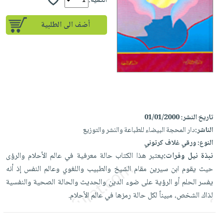
iKitab
الكمية:
تعليمية
أسئلة
Ai
بلا
المواضيع
يتكرر
إختيارات
أضف الى الطلبية
حدود
الأكثر
طرحها
كتب
الصحة
أسئلة
مبيعاً
تحميل
أكاديمية
والعناية
يتكرر
وسائل
masmu3
الشخصية
صندوق
طرحها
تعليمية
على
جديد
القراءة
تحميل
صندوق
Android
English
iKitab
الكل
القراءة
تحميل
books
على
أجهزة
جوائز
المطبخ
masmu3
تاريخ النشر:
01/01/2000
Android
العناية
والسفرة
على
الناشر:
دار المحجة البيضاء للطباعة والنشر والتوزيع
تحميل
جديد
الشخصية
Apple
النوع:
ورقي غلاف كرتوني
iKitab
العناية
نبذة نيل وفرات:
يعتبر هذا الكتاب حالة معرفية في عالم الأحلام والرؤى
الكل
على
وتصفيف
حيث يقوم ابن سيرين مقام الشيخ والطبيب واللغوي وعالم النفس إذ أنه
أواني
متجر
Apple
الشعر
يفسر الحلم أو الرؤية على ضوء الدين والحديث والحالة الصحية والنفسية
الطهي
الهدايا
لذاك الشخص، مبيناً لكل حالة رمزها في عالم الأحلام.
العناية
أدوات
بالجسم
أقسام
الخبز