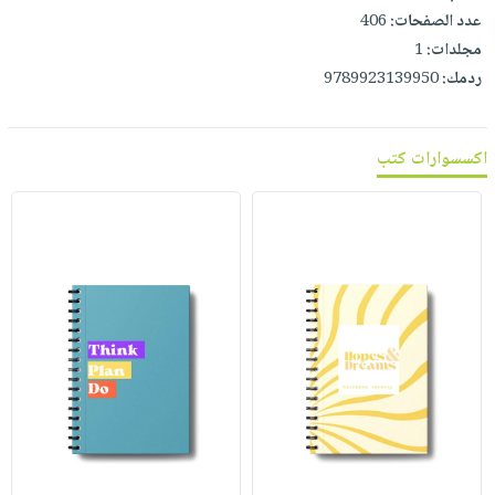
صابون
فيديوهات
عدد الصفحات:
406
عربة
أطفال
مجلدات:
1
أسئلة
التسوق
مناسبات
ردمك:
9789923139950
يتكرر
طرحها
نشرة
الإصدارات
خدمات
اكسسوارات كتب
نيل
وفرات
انشر
كتابك
تواصل
معنا