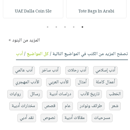
UAE Dalla Coin Sle
Tote Bags In Arabi
5
4
3
2
1
المزيد من البنود »
تصفح المزيد من الكتب في المواضيع التالية /
كل المواضيع
/
أدب
أدب إسلامي
أدب رحلات
أدب ساخر
أدب عالمي
أعمال كاملة
أمثال
الأدب العربي
الأدب المهجري
الخطب
تاريخ الأدب
دراسات أدبية
رسائل
روايات
شعر
طرائف ونوادر
عام
قصص
مختارات أدبية
مسرحيات
مقالات أدبية
نصوص
نقد أدبي