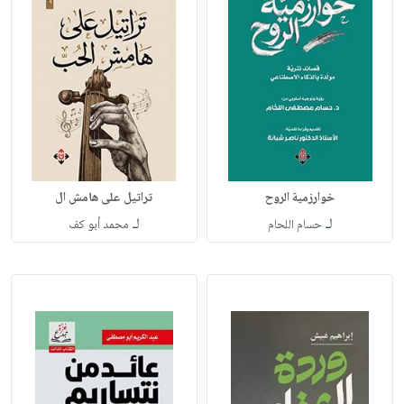
خوارزمية الروح
تراتيل على هامش ال
لـ
لـ
حسام اللحام
محمد أبو كف