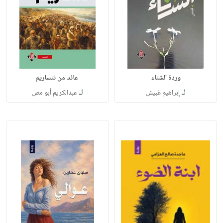
وردة الشتاء
عائد من نتساريم
لـ
لـ
إبراهيم غبيش
عبدالكريم أبو مص