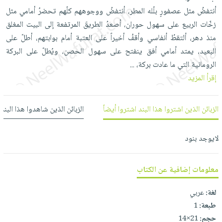
العناية
الأكثر
شحن
أنتفضُ مثل عصفورٍ بلّله المطر، أنتفضُ ووجوههم كلّهم تحضرُ أمامي مثل
أدوات
بالأسنان
مبيعاً
مجاني
زخّات الربيع على سهول حوران، أصعدُ الطريقَ المرتفعة إلى البيت المغلق
المائدة
الحمية
العودة
منذ دهر، ألتقطُ أنفاسي وأقفُ أخيراً على العتبة أمام بوابتهم، أطلّ على
بنود
الأوعية
والتغذية
للمدارس
البعيد، يمتد أمامي أفق ينفتح على سهول الحصن، ويُطلّ على البركة
مختارة
والتخزين
اشتراكات
اكسسوارات
الرومانية التي ما عادت بركة،
...
أدوات
كتب
كل
إقرأ المزيد
بحث
المطبخ
الاشتراكات
اكسسوارات
متقدم
منزلية
صندوق
الزبائن الذين اشتروا هذا البند اشتروا أيضاً
الزبائن الذين شاهدوا هذا البند
القراءة
اكسسوارات
iKitab
ملابس
لايوجد بنود
نيل
بلا
مطرزات
وفرات
حدود
حقائب
معلومات إضافية عن الكتاب
عن
حسابك
حلي
الشركة
لغة:
عربي
عناية
لائحة
سياسة
طبعة:
1
بالذات
الأمنيات
الشركة
حجم:
21×14