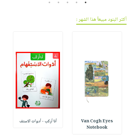
5
4
3
2
1
أكثر البنود مبيعاً هذا الشهر :
Van Cogh Eyes
أنا أركب - أدوات الاستف
 1
Notebook