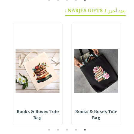
بنود أخرى لـ NARJES GIFTS :
e
Books & Roses Tote
Books & Roses Tote
Bag
Bag
5
4
3
2
1