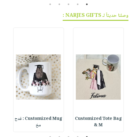
5
4
3
2
1
وصلنا حديثاً لـ NARJES GIFTS :
Customized Tote Bag
Customized Mug : قدح
& M
مخ
5
4
3
2
1