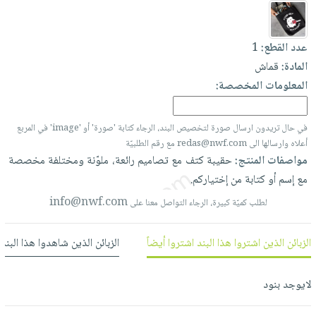
العناية
الأكثر
شحن
أدوات
بالأسنان
مبيعاً
مجاني
المائدة
عدد القطع:
1
الحمية
العودة
بنود
الأوعية
المادة:
قماش
والتغذية
للمدارس
مختارة
والتخزين
اشتراكات
المعلومات المخصصة:
اكسسوارات
أدوات
كتب
كل
بحث
المطبخ
الاشتراكات
في حال تريدون ارسال صورة لتخصيص البند، الرجاء كتابة 'صورة' أو 'image' في المربع
اكسسوارات
متقدم
أعلاه وارسالها الى redas@nwf.com مع رقم الطلبيّة
منزلية
صندوق
مواصفات المنتج:
حقيبة
كتف
مع
تصاميم
رائعة،
ملوّنة
ومختلفة
مخصصة
القراءة
اكسسوارات
مع
إسم
أو
كتابة
من
إختياركم.
نيل
iKitab
ملابس
info@nwf.com
لطلب كميّة كبيرة، الرجاء التواصل معنا على
وفرات
بلا
مطرزات
حدود
عن
حقائب
حسابك
الزبائن الذين اشتروا هذا البند اشتروا أيضاً
الزبائن الذين شاهدوا هذا البند
الشركة
حلي
لائحة
سياسة
عناية
لايوجد بنود
الأمنيات
الشركة
بالذات