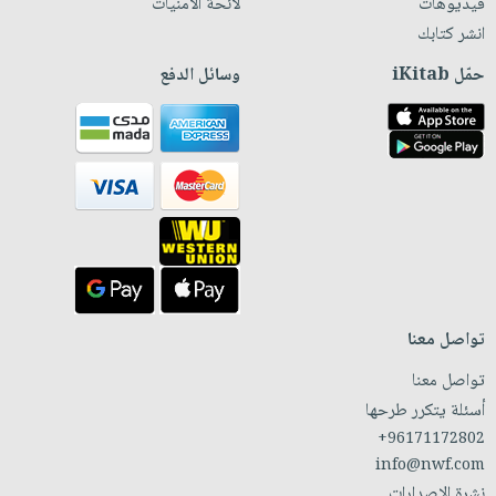
فيديوهات
لائحة الأمنيات
انشر كتابك
حمّل iKitab
وسائل الدفع
تواصل معنا
تواصل معنا
أسئلة يتكرر طرحها
+96171172802
info@nwf.com
نشرة الإصدارات