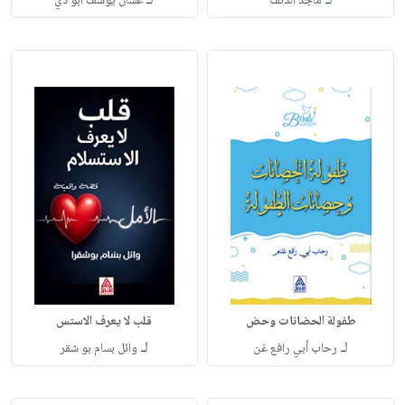
لـ
لـ
ماجد الدنف
غسان يوسف أبو ذي
طفولة الحضانات وحض
قلب لا يعرف الاستس
لـ
لـ
رحاب أبي رافع غن
وائل بسام بو شقر