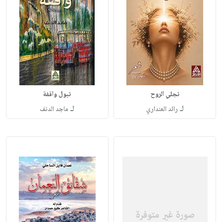
تجلي الروح
تبول واقفة
لـ
لـ
رائد العنداري
ماجد الدنف