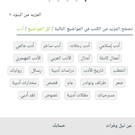
5
4
3
2
1
المزيد من البنود »
تصفح المزيد من الكتب في المواضيع التالية /
كل المواضيع
/
أدب
أدب إسلامي
أدب رحلات
أدب ساخر
أدب عالمي
أعمال كاملة
أمثال
الأدب العربي
الأدب المهجري
الخطب
تاريخ الأدب
دراسات أدبية
رسائل
روايات
شعر
طرائف ونوادر
عام
قصص
مختارات أدبية
مسرحيات
مقالات أدبية
نصوص
نقد أدبي
عن نيل وفرات
حسابك