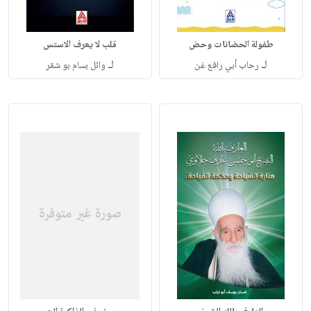
طفولة الحضانات وحض
قلب لا يعرف الاستس
لـ
لـ
رحاب أبي رافع غن
وائل بسام بو شقر