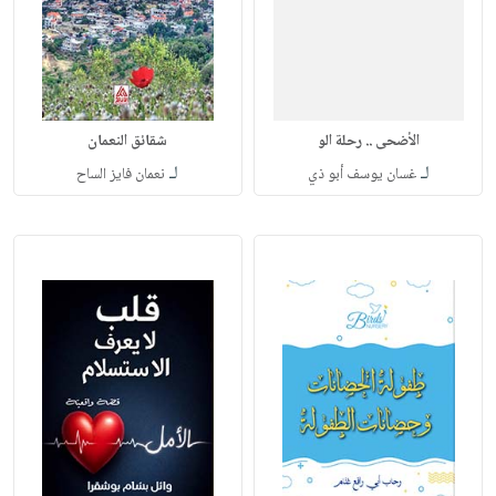
الأضحى .. رحلة الو
شقائق النعمان
لـ
لـ
غسان يوسف أبو ذي
نعمان فايز الساح