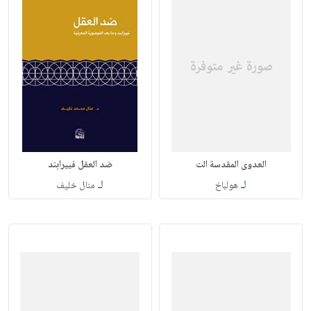
العدوى المقدسة الت
ضد العقل فييرابند
لـ
لـ
هولباخ
منال خليف