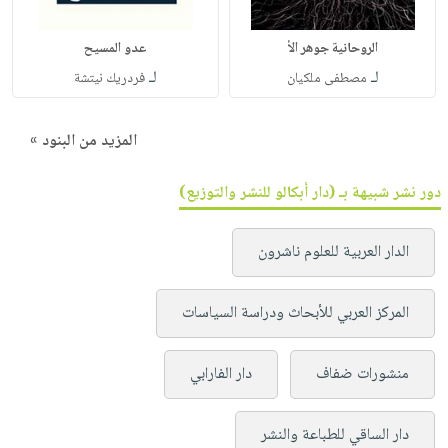
الروحانية جوهر الأ
عدو المسيح
لـ
لـ
مصطفى ملكيان
فردريك نيتشة
المزيد من البنود »
دور نشر شبيهة بـ (دار أبكالو للنشر والتوزيع)
الدار العربية للعلوم ناشرون
المركز العربي للأبحاث ودراسة السياسات
منشورات ضفاف
دار الفارابي
دار الساقي للطباعة والنشر