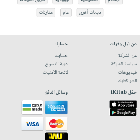
ديانات أخرى
عام
مقارنات
عن نيل وفرات
حسابك
عن الشركة
حسابك
سياسة الشركة
عربة التسوق
فيديوهات
لائحة الأمنيات
انشر كتابك
حمّل iKitab
وسائل الدفع