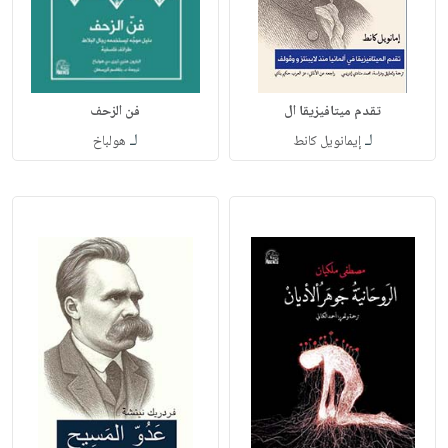
تقدم ميتافيزيقا ال
فن الزحف
لـ
لـ
إيمانويل كانط
هولباخ