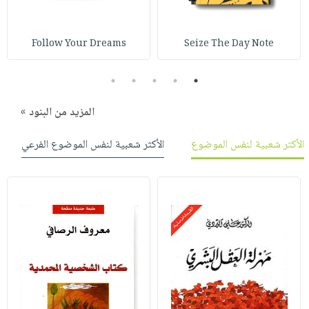
صابون
فيديوهات
عربة
أطفال
أسئلة
التسوق
Follow Your Dreams
Seize The Day Note
مناسبات
يتكرر
طرحها
نشرة
5
4
3
2
1
الإصدارات
خدمات
نيل
المزيد من البنود »
وفرات
الأكثر شعبية لنفس الموضوع
الأكثر شعبية لنفس الموضوع الفرعي
انشر
كتابك
تواصل
معنا