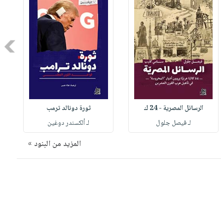
Next
الرسائل المصرية - 24 ك
ثورة دونالد ترمب
لـ فيصل جلول
لـ ألكسندر دوغين
المزيد من البنود »