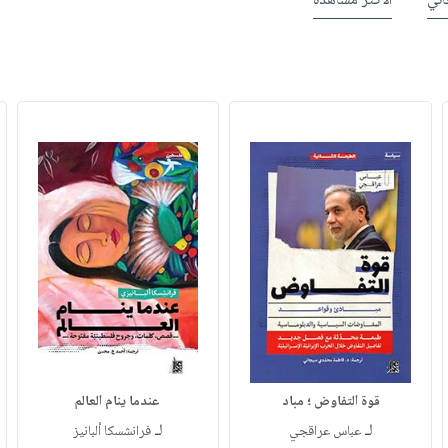
ني
الأكثر مشاهدة
قوة التفاوض ؛ مباد
عندما ينام العالم
لـ
لـ
عباس عراقجي
فرانشسكا ألبانيز