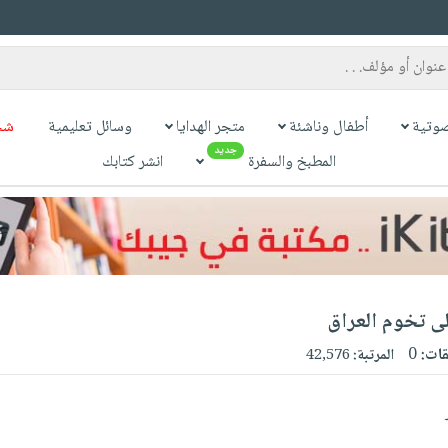
وتية
أطفال وناشئة
متجر الهدايا
وسائل تعليمية
شح
جديد
المطبخ والسفرة
انشر كتابك
ى تخوم العراق
قات:
0
المرتبة:
42,576