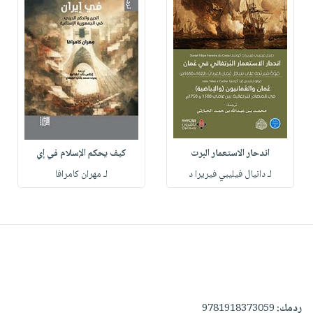
اندحار الاستعمار البرت
كيف يحكم الإسلام في إي
لـ دانيال فيليبي فيريرا د
لـ مهران كامرافا
ردمك:
9781918373059