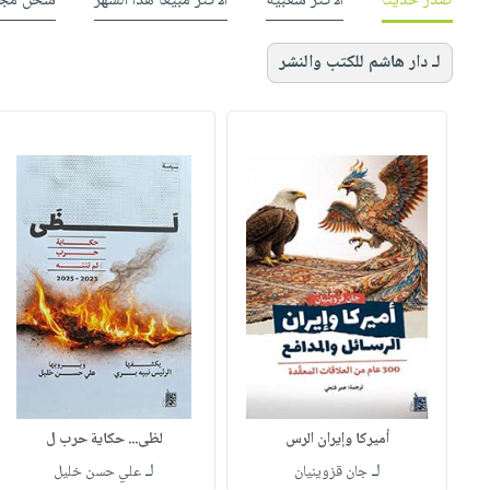
صدر حديثاً
الأكثر شعبية
الأكثر مبيعاً هذا الشهر
شحن مجا
لـ دار هاشم للكتب والنشر
أميركا وإيران الرس
لظى... حكاية حرب ل
لـ
لـ
جان قزوينيان
علي حسن خليل