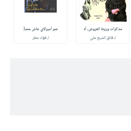
مذكرات وريثة العروش، أه
عمر أميرالاي عاش محباً.
لـ فائق الشيخ علي
لـ فؤاد مطر
ل