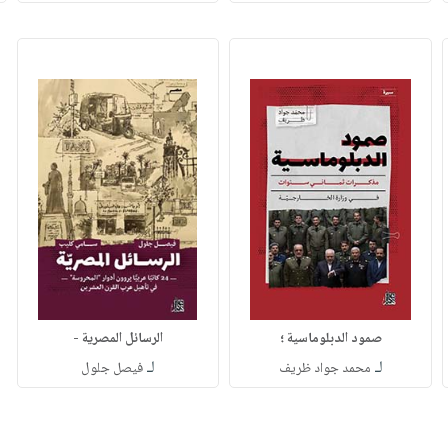
صمود الدبلوماسية ؛
الرسائل المصرية -
لـ
لـ
محمد جواد ظريف
فيصل جلول