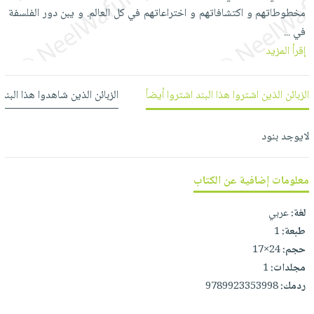
العناية
الأكثر
شحن
مخطوطاتهم و اكتشافاتهم و اختراعاتهم في كل العالم. و يبن دور الفلسفة
أدوات
بالأسنان
مبيعاً
مجاني
في
...
المائدة
الحمية
العودة
إقرأ المزيد
بنود
الأوعية
والتغذية
للمدارس
مختارة
والتخزين
اشتراكات
اكسسوارات
الزبائن الذين اشتروا هذا البند اشتروا أيضاً
الزبائن الذين شاهدوا هذا البند
أدوات
كتب
كل
بحث
المطبخ
الاشتراكات
اكسسوارات
متقدم
لايوجد بنود
منزلية
صندوق
القراءة
اكسسوارات
معلومات إضافية عن الكتاب
iKitab
ملابس
نيل
بلا
لغة:
عربي
مطرزات
وفرات
حدود
طبعة:
1
حقائب
عن
حجم:
24×17
حسابك
حلي
الشركة
مجلدات:
1
عناية
لائحة
سياسة
ردمك:
9789923353998
بالذات
الأمنيات
الشركة