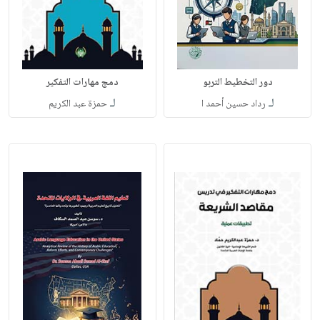
دور التخطيط التربو
دمج مهارات التفكير
لـ
لـ
رداد حسين أحمد ا
حمزة عبد الكريم