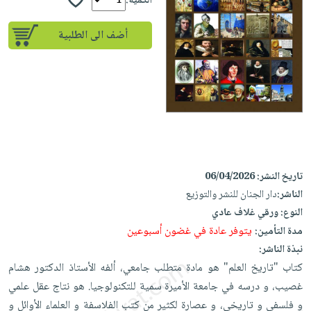
إختياراتنا
الكمية:
تعليمية
أسئلة
إختياراتنا
المواضيع
iKitab
يتكرر
أضف الى الطلبية
كتب
بلا
الأكثر
طرحها
أكاديمية
الصحة
حدود
مبيعاً
تحميل
والعناية
صندوق
أسئلة
إختياراتنا
masmu3
الشخصية
القراءة
يتكرر
وسائل
على
جديد
English
طرحها
تعليمية
Android
books
الكل
تحميل
صندوق
تحميل
iKitab
أجهزة
القراءة
المطبخ
masmu3
تاريخ النشر:
06/04/2026
على
العناية
والسفرة
على
جوائز
الناشر:
دار الجنان للنشر والتوزيع
Android
جديد
الشخصية
Apple
النوع:
ورقي غلاف عادي
تحميل
العناية
الكل
يتوفر عادة في غضون أسبوعين
مدة التأمين:
iKitab
وتصفيف
أواني
نبذة الناشر:
متجر
على
الشعر
كتاب "تاريخ العلم" هو مادة متطلب جامعي، ألفه الأستاذ الدكتور هشام
الطهي
الهدايا
Apple
العناية
غصيب، و درسه في جامعة الأميرة سمية للتكنولوجيا. هو نتاج عقل علمي
أدوات
بالجسم
أقسام
و فلسفي و تاريخي، و عصارة لكثير من كتب الفلاسفة و العلماء الأوائل و
الخبز