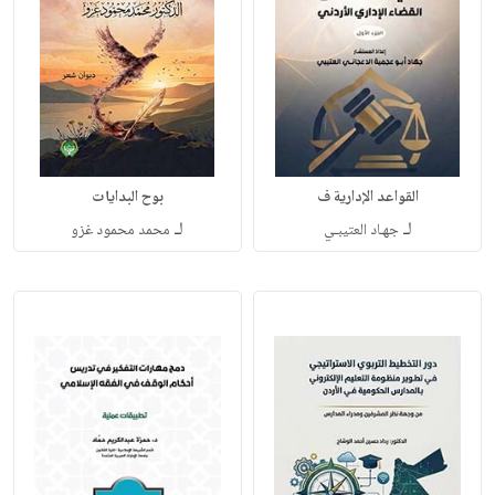
القواعد الإدارية ف
بوح البدايات
لـ
لـ
جهـاد العتيبـي
محمد محمود غزو