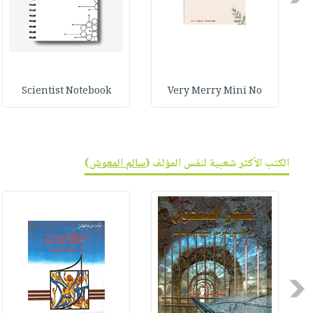
صابون
فيديوهات
عربة
أطفال
أسئلة
التسوق
مناسبات
يتكرر
طرحها
نشرة
الإصدارات
Scientist Notebook
Very Merry Mini No
خدمات
نيل
وفرات
انشر
الكتب الأكثر شعبية لنفس المؤلف (
سالم المعوش
)
كتابك
تواصل
معنا
Previous