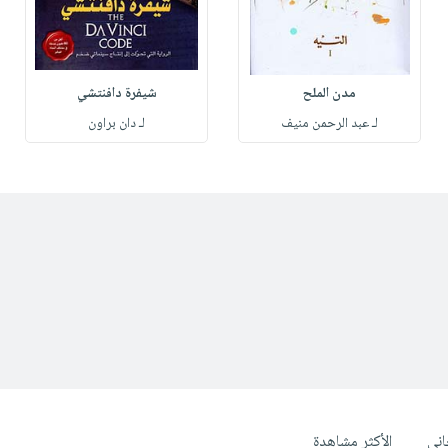
مدن الملح
شيفرة دافنتشي
لـ عبد الرحمن منيف
لـ دان براون
ني
الأكثر مشاهدة