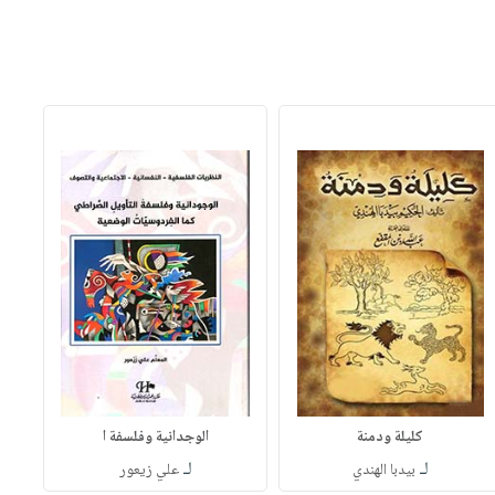
كليلة ودمنة
الوجدانية وفلسفة ا
لـ
لـ
بيدبا الهندي
علي زيعور