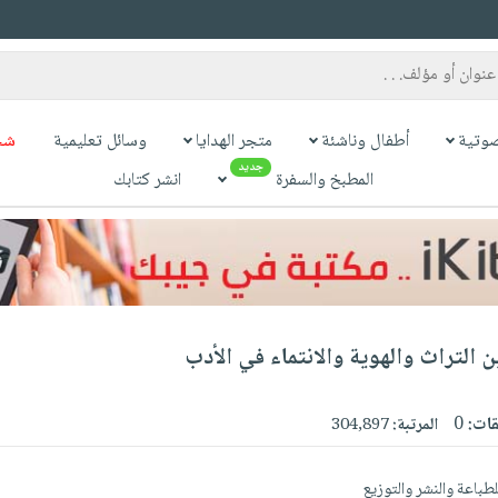
وتية
أطفال وناشئة
متجر الهدايا
وسائل تعليمية
شح
جديد
المطبخ والسفرة
انشر كتابك
 التراث والهوية والانتماء في الأدب
قات:
0
المرتبة:
304,897
باعة والنشر والتوزيع