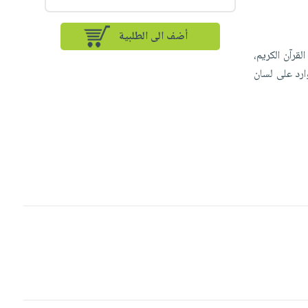
أضف الى الطلبية
لقرآن الكريم،
ِبُّ الْفَرِحِينَ﴾ (القصص: 76). فهذا النهي، الوارد على لسان