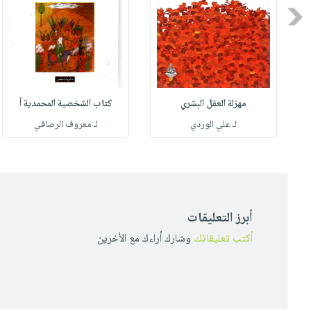
Previous
مهزلة العقل البشري
كتاب الشخصية المحمدية أ
له
لـ علي الوردي
لـ معروف الرصافي
أبرز التعليقات
أكتب تعليقاتك
وشارك أراءك مع الأخرين