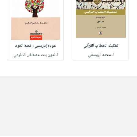
تفكيك الخطاب القرآني
عودة إدريسي ؛ قصة العود
لـ محمد اليوسفي
لـ ندين بنت مصطفى السليمي