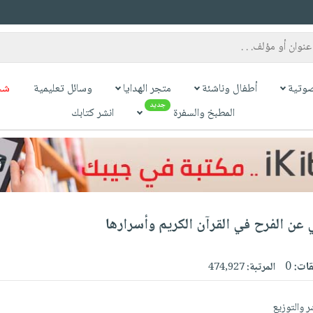
وتية
أطفال وناشئة
متجر الهدايا
وسائل تعليمية
شح
جديد
المطبخ والسفرة
انشر كتابك
 عن الفرح في القرآن الكريم وأسرارها
قات:
0
المرتبة:
474,927
شر والتوزيع