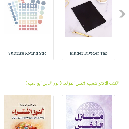
صابون
فيديوهات
عربة
أطفال
Previous
أسئلة
التسوق
مناسبات
يتكرر
طرحها
نشرة
الإصدارات
خدمات
نيل
وفرات
Sunrise Round Stic
Binder Divider Tab
انشر
كتابك
تواصل
الكتب الأكثر شعبية لنفس المؤلف (
نور الدين أبو لحية
)
معنا