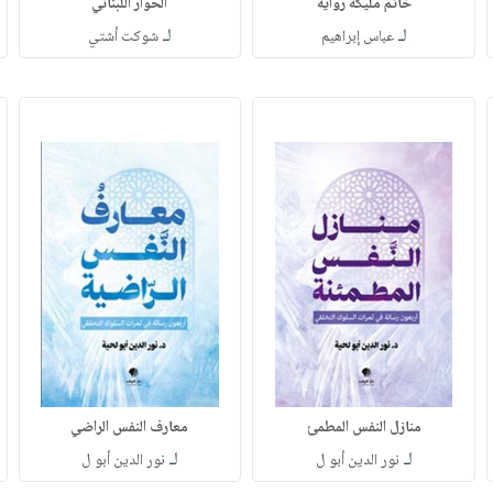
خاتمُ مليكة رواية
الحوارُ اللبناني
لـ
لـ
عباس إبراهيم
شوكت أشتي
منازل النفس المطمئ
معارف النفس الراضي
لـ
لـ
نور الدين أبو ل
نور الدين أبو ل