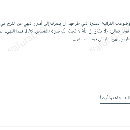
ضوعات القرآنية العشرة التي طرحها، أن يتعرَّف إلى أسرار النهي عن الفرح في ا
والذي ورد التصريح به في قوله تعالى: ﴿لَا تَفْرَحْ إِنَّ اللَّهَ لَا يُح
رون، نهيٌ سارٍ إلى يوم القيامة،
...
البند شاهدوا أيضاً