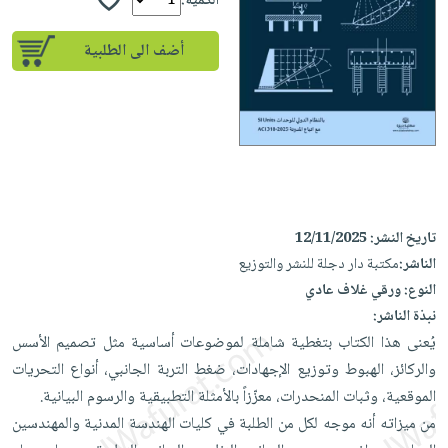
إختياراتنا
الكمية:
تعليمية
أسئلة
إختياراتنا
المواضيع
iKitab
يتكرر
أضف الى الطلبية
كتب
بلا
الأكثر
طرحها
أكاديمية
الصحة
حدود
مبيعاً
تحميل
والعناية
صندوق
أسئلة
وسائل
masmu3
الشخصية
القراءة
يتكرر
تعليمية
على
جديد
English
طرحها
صندوق
Android
books
الكل
تحميل
القراءة
تحميل
iKitab
أجهزة
جوائز
المطبخ
masmu3
تاريخ النشر:
12/11/2025
على
العناية
والسفرة
على
الناشر:
مكتبة دار دجلة للنشر والتوزيع
Android
جديد
الشخصية
النوع:
ورقي غلاف عادي
Apple
تحميل
العناية
نبذة الناشر:
الكل
iKitab
يُعنى هذا الكتاب بتغطية شاملة لموضوعات أساسية مثل تصميم الأسس
وتصفيف
أواني
متجر
على
والركائز، الهبوط وتوزيع الإجهادات، ضغط التربة الجانبي، أنواع التحريات
الشعر
الطهي
الهدايا
Apple
الموقعية، وثبات المنحدرات، معزّزاً بالأمثلة التطبيقية والرسوم البيانية.
العناية
أدوات
من ميزاته أنه موجه لكل من الطلبة في كليات الهندسة المدنية والمهندسين
بالجسم
أقسام
الخبز