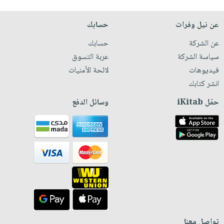
عن نيل وفرات
حسابك
عن الشركة
حسابك
سياسة الشركة
عربة التسوق
فيديوهات
لائحة الأمنيات
انشر كتابك
حمّل iKitab
وسائل الدفع
تواصل معنا