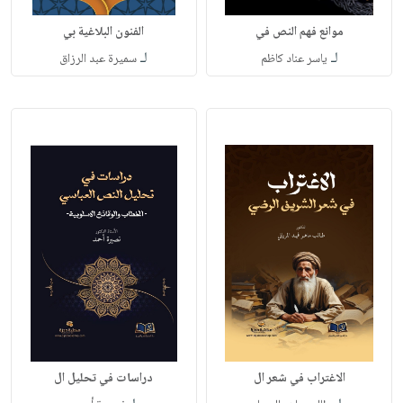
موانع فهم النص في
الفنون البلاغية بي
لـ
لـ
ياسر عناد كاظم
سميرة عبد الرزاق
الاغتراب في شعر ال
دراسات في تحليل ال