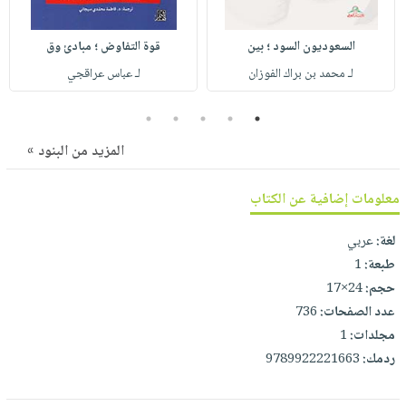
صابون
فيديوهات
عربة
أطفال
أسئلة
السعوديون السود ؛ بين
قوة التفاوض ؛ مبادئ وق
التسوق
مناسبات
يتكرر
لـ محمد بن براك الفوزان
لـ عباس عراقجي
طرحها
نشرة
5
4
3
2
1
الإصدارات
خدمات
نيل
المزيد من البنود »
وفرات
انشر
معلومات إضافية عن الكتاب
كتابك
لغة:
عربي
تواصل
طبعة:
1
معنا
حجم:
24×17
عدد الصفحات:
736
مجلدات:
1
ردمك:
9789922221663