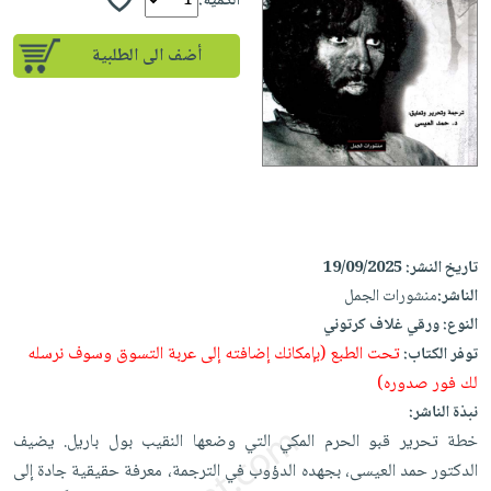
إختياراتنا
الكمية:
تعليمية
أسئلة
إختياراتنا
المواضيع
iKitab
يتكرر
أضف الى الطلبية
كتب
بلا
الأكثر
طرحها
أكاديمية
الصحة
حدود
مبيعاً
تحميل
والعناية
صندوق
أسئلة
إختياراتنا
masmu3
الشخصية
القراءة
يتكرر
وسائل
على
جديد
English
طرحها
تعليمية
Android
books
الكل
تحميل
صندوق
تحميل
iKitab
أجهزة
القراءة
المطبخ
masmu3
تاريخ النشر:
19/09/2025
على
العناية
والسفرة
على
جوائز
الناشر:
منشورات الجمل
Android
جديد
الشخصية
Apple
النوع:
ورقي غلاف كرتوني
تحميل
العناية
تحت الطبع (بإمكانك إضافته إلى عربة التسوق وسوف نرسله
توفر الكتاب:
الكل
iKitab
وتصفيف
لك فور صدوره)
أواني
متجر
على
الشعر
نبذة الناشر:
الطهي
الهدايا
Apple
العناية
خطة تحرير قبو الحرم المكي التي وضعها النقيب بول باريل. يضيف
أدوات
بالجسم
أقسام
الدكتور حمد العيسى، بجهده الدؤوب في الترجمة، معرفة حقيقية جادة إلى
الخبز