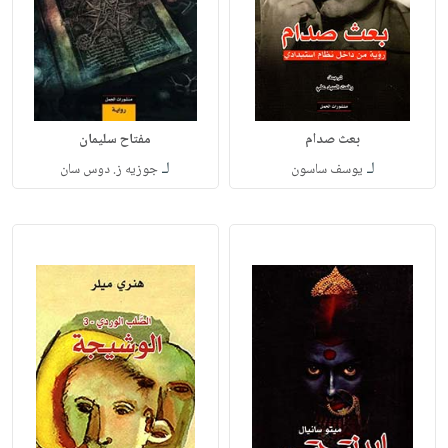
بعث صدام
مفتاح سليمان
لـ
لـ
يوسف ساسون
جوزيه ز. دوس سان