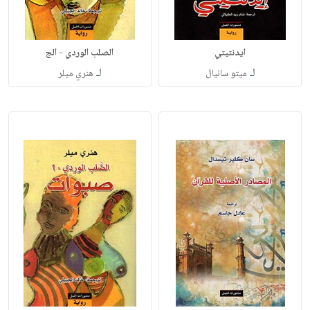
ايدنتيتي
الصلب الوردي - الج
لـ
لـ
ميتو سانيال
هنري ميلر