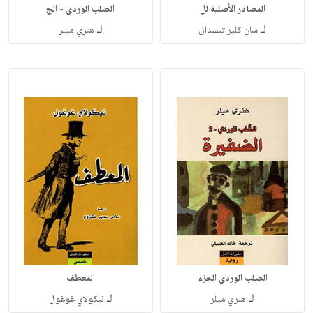
المصادر الأصلية لل
الصلب الوردي - الج
لـ
لـ
سان كلير تيسدال
هنري ميلر
الصلب الوردي الجزء
المعطف
لـ
لـ
هنري ميلر
نيكولاي غوغول