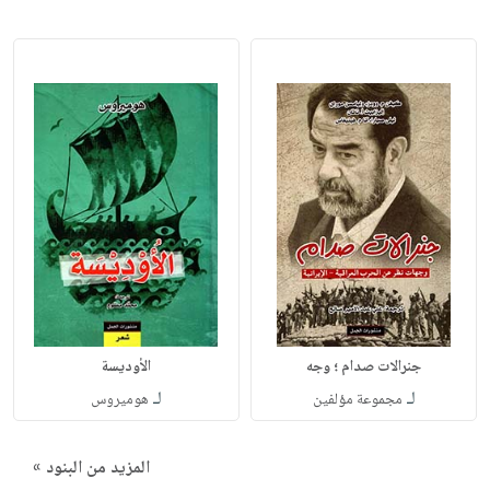
جنرالات صدام ؛ وجه
الأوديسة
لـ
لـ
مجموعة مؤلفين
هوميروس
المزيد من البنود »