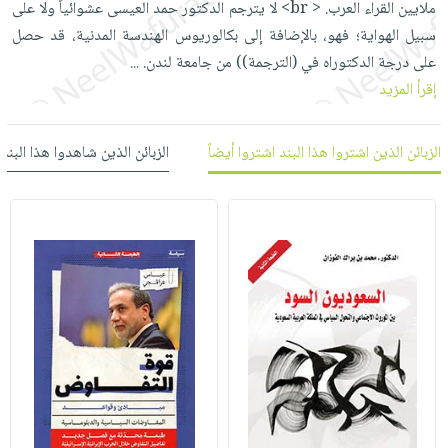
ملايين القراء العرب. < br> لا يترجم الدكتور حمد العيسى عشوائياً ولا على
العناية
الأكثر
شحن
أدوات
سبيل الهواية؛ فهو، بالإضافة إلى بكالوريوس الهندسة المدنية، قد حصل
بالأسنان
مبيعاً
مجاني
المائدة
على درجة الدكتوراه في (الترجمة)) من جامعة لندن.
...
الحمية
العودة
بنود
الأوعية
إقرأ المزيد
والتغذية
للمدارس
مختارة
والتخزين
اشتراكات
اكسسوارات
أدوات
الزبائن الذين اشتروا هذا البند اشتروا أيضاً
الزبائن الذين شاهدوا هذا البند
كتب
كل
بحث
المطبخ
الاشتراكات
اكسسوارات
متقدم
منزلية
صندوق
القراءة
اكسسوارات
iKitab
ملابس
نيل
بلا
مطرزات
وفرات
حدود
حقائب
عن
حسابك
حلي
الشركة
عناية
لائحة
سياسة
بالذات
الأمنيات
الشركة