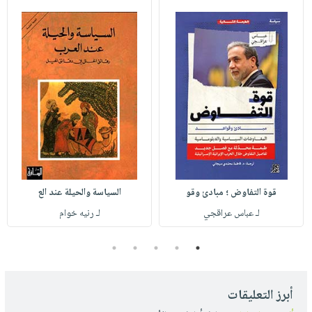
قوة التفاوض ؛ مبادئ وقو
السياسة والحيلة عند الع
لـ عباس عراقجي
لـ رنيه خوام
5
4
3
2
1
أبرز التعليقات