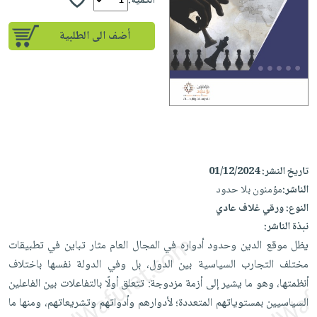
إختياراتنا
الكمية:
تعليمية
أسئلة
إختياراتنا
المواضيع
iKitab
يتكرر
أضف الى الطلبية
كتب
بلا
الأكثر
طرحها
أكاديمية
الصحة
حدود
مبيعاً
تحميل
والعناية
صندوق
أسئلة
وسائل
masmu3
الشخصية
القراءة
يتكرر
تعليمية
على
جديد
English
طرحها
صندوق
Android
books
الكل
تحميل
القراءة
تحميل
iKitab
أجهزة
جوائز
المطبخ
masmu3
تاريخ النشر:
01/12/2024
على
العناية
والسفرة
على
الناشر:
مؤمنون بلا حدود
Android
جديد
الشخصية
Apple
النوع:
ورقي غلاف عادي
تحميل
العناية
نبذة الناشر:
الكل
iKitab
وتصفيف
يظل موقع الدين وحدود أدواره في المجال العام مثار تباين في تطبيقات
أواني
متجر
على
الشعر
مختلف التجارب السياسية بين الدول، بل وفي الدولة نفسها باختلاف
الطهي
الهدايا
Apple
العناية
أنظمتها، وهو ما يشير إلى أزمة مزدوجة: تتعلق أولًا بالتفاعلات بين الفاعلين
أدوات
بالجسم
السياسيين بمستوياتهم المتعددة؛ لأدوارهم وأدواتهم وتشريعاتهم، ومنها ما
أقسام
الخبز