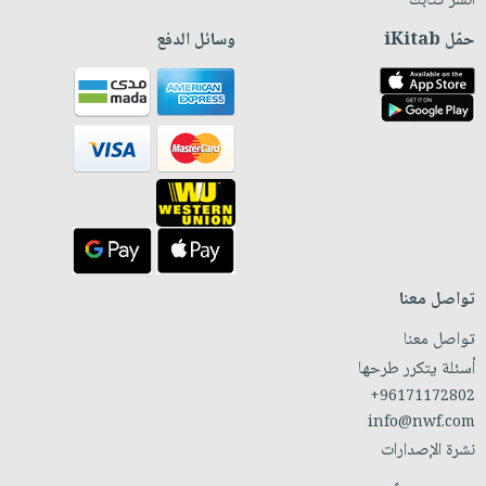
انشر كتابك
حمّل iKitab
وسائل الدفع
تواصل معنا
تواصل معنا
أسئلة يتكرر طرحها
+96171172802
info@nwf.com
نشرة الإصدارات