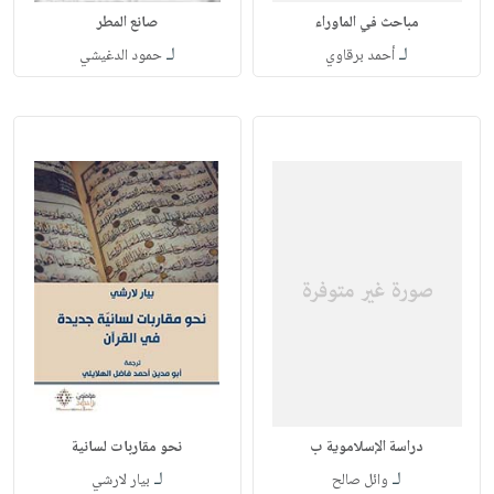
مباحث في الماوراء
صانع المطر
لـ
لـ
أحمد برقاوي
حمود الدغيشي
دراسة الإسلاموية ب
نحو مقاربات لسانية
لـ
لـ
وائل صالح
بيار لارشي