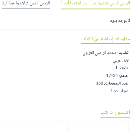
الزبائن الذين اشتروا هذا البند اشتروا أيضاً
الزبائن الذين شاهدوا هذا البند
العناية
الأكثر
شحن
أدوات
بالأسنان
مبيعاً
مجاني
المائدة
الحمية
لايوجد بنود
العودة
بنود
الأوعية
والتغذية
للمدارس
مختارة
والتخزين
اشتراكات
اكسسوارات
معلومات إضافية عن الكتاب
أدوات
كتب
كل
بحث
المطبخ
تقديم:
محمد الراضي العزاوي
الاشتراكات
اكسسوارات
متقدم
لغة:
عربي
منزلية
صندوق
طبعة:
1
القراءة
اكسسوارات
حجم:
24×17
iKitab
ملابس
نيل
عدد الصفحات:
168
بلا
مطرزات
مجلدات:
1
وفرات
حدود
حقائب
عن
حسابك
حلي
الشركة
اكسسوارات كتب
عناية
لائحة
سياسة
بالذات
الأمنيات
الشركة