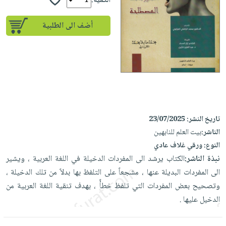
إختياراتنا
الكمية:
تعليمية
أسئلة
إختياراتنا
المواضيع
iKitab
يتكرر
أضف الى الطلبية
كتب
بلا
الأكثر
طرحها
أكاديمية
الصحة
حدود
مبيعاً
تحميل
والعناية
صندوق
أسئلة
إختياراتنا
masmu3
الشخصية
القراءة
يتكرر
وسائل
على
جديد
English
طرحها
تعليمية
Android
books
الكل
تحميل
صندوق
تحميل
iKitab
أجهزة
القراءة
المطبخ
تاريخ النشر:
23/07/2025
masmu3
على
العناية
والسفرة
الناشر:
بيت العلم للنابهين
على
جوائز
Android
جديد
الشخصية
النوع:
ورقي غلاف عادي
Apple
تحميل
نبذة الناشر:
الكتاب يرشد الى المفردات الدخيلة في اللغة العربية ، ويشير
العناية
الكل
iKitab
الى المفردات البديلة عنها ، مشجعاً على التلفظ بها بدلاً من تلك الدخيلة ،
وتصفيف
أواني
متجر
على
وتصحيح بعض المفردات التي تلفظ خطأً ، بهدف تنقية اللغة العربية من
الشعر
الطهي
الهدايا
Apple
الدخيل عليها .
العناية
أدوات
بالجسم
أقسام
الخبز