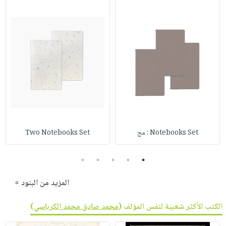
صابون
فيديوهات
عربة
أطفال
أسئلة
التسوق
مناسبات
يتكرر
طرحها
نشرة
الإصدارات
خدمات
نيل
وفرات
انشر
كتابك
Notebooks Set : مج
Two Notebooks Set
تواصل
معنا
5
4
3
2
1
المزيد من البنود »
الكتب الأكثر شعبية لنفس المؤلف (
محمد صادق محمد الكرباسي
)