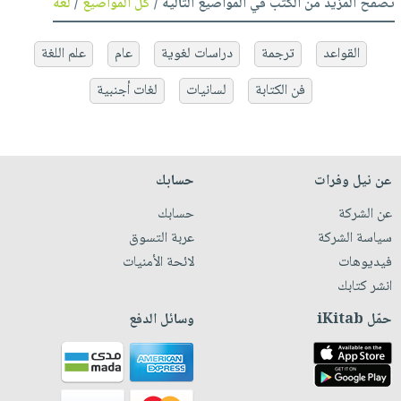
تصفح المزيد من الكتب في المواضيع التالية /
كل المواضيع
/
لغة
القواعد
ترجمة
دراسات لغوية
عام
علم اللغة
فن الكتابة
لسانيات
لغات أجنبية
عن نيل وفرات
حسابك
عن الشركة
حسابك
سياسة الشركة
عربة التسوق
فيديوهات
لائحة الأمنيات
انشر كتابك
حمّل iKitab
وسائل الدفع