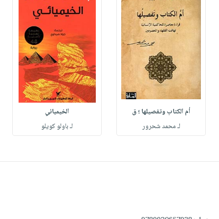
أم الكتاب وتفصيلها ؛ ق
الخيميائي
لـ محمد شحرور
لـ باولو كويلو