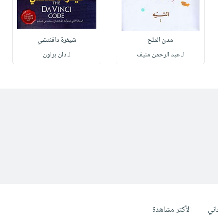
مدن الملح
شيفرة دافنتشي
لـ عبد الرحمن منيف
لـ دان براون
ني
الأكثر مشاهدة