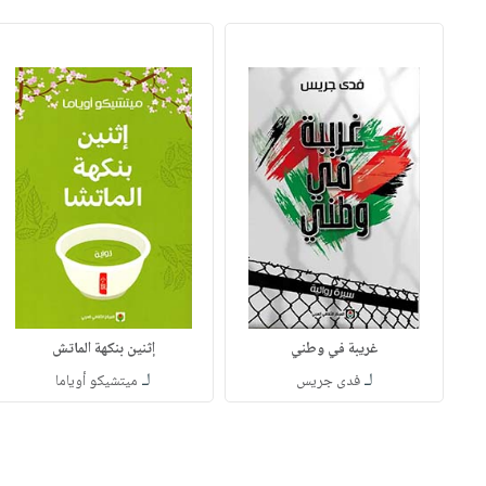
غريبة في وطني
إثنين بنكهة الماتش
لـ
لـ
فدى جريس
ميتشيكو أوياما