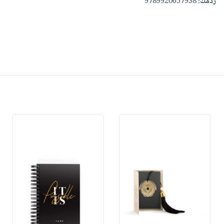
ردمك:
9789920657938