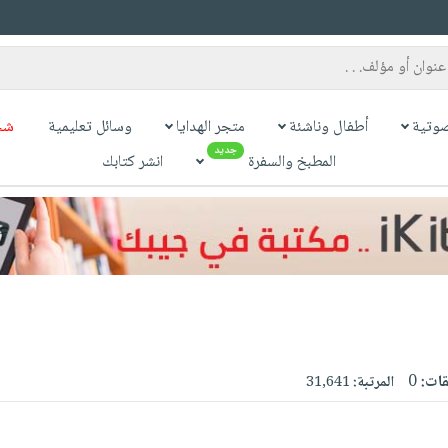
وتية
أطفال وناشئة
متجر الهدايا
وسائل تعليمية
شح
جديد
المطبخ والسفرة
انشر كتابك
قات:
0
المرتبة:
31,641