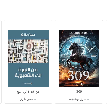
309
من الثورة إلى الشع
لـ
لـ
طارق بوشنايف
حسن طارق