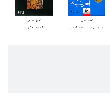
شقة الحرية
الخبز الحافي
لـ غازي بن عبد الرحمن القصيبي
لـ محمد شكري
ل