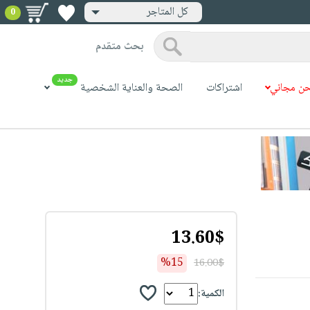
كل المتاجر
0
بحث متقدم
جديد
ن مجاني
اشتراكات
الصحة والعناية الشخصية
13.60$
%15
16.00$
الكمية: