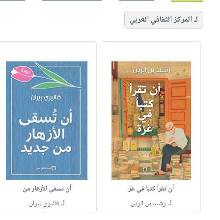
لـ المركز الثقافي العربي
أن تقرأ كتبا في غز
أن تسقى الأزهار من
لـ
لـ
رشيد بن الزين
فاليري بيران