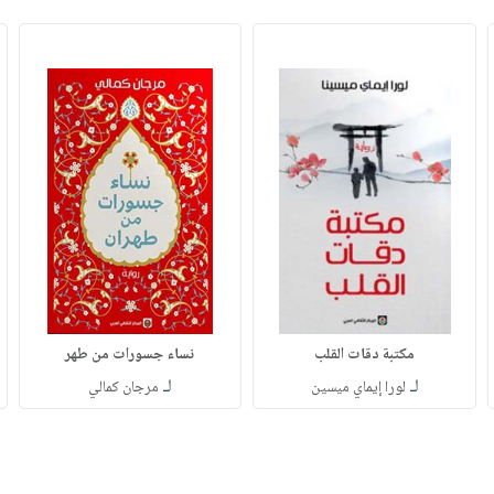
مكتبة دقات القلب
نساء جسورات من طهر
لـ
لـ
لورا إيماي ميسين
مرجان كمالي