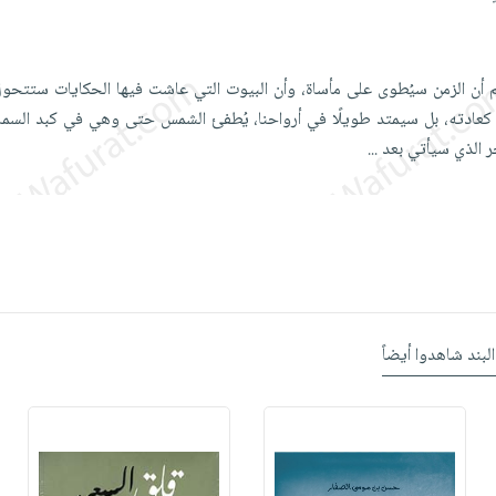
 أن الزمن سيُطوى على مأساة، وأن البيوت التي عاشت فيها الحكايات ستتحول 
ي كعادته، بل سيمتد طويلًا في أرواحنا، يُطفئ الشمس حتى وهي في كبد السما
فجر الذي سيأتي بعد
...
البند شاهدوا أيضاً