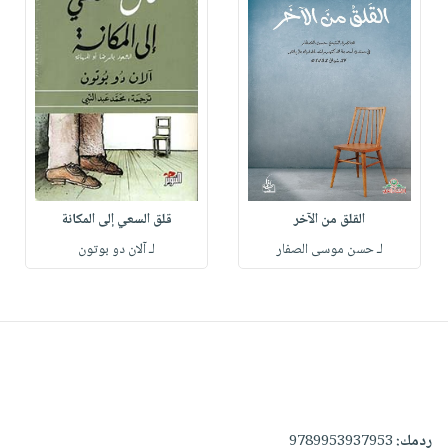
القلق من الآخر
قلق السعي إلى المكانة
لـ حسن موسى الصفار
لـ آلان دو بوتون
ردمك:
9789953937953