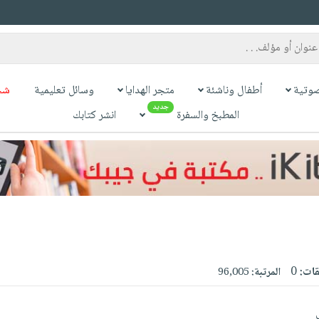
وتية
أطفال وناشئة
متجر الهدايا
وسائل تعليمية
شح
جديد
المطبخ والسفرة
انشر كتابك
قات:
0
المرتبة:
96,005