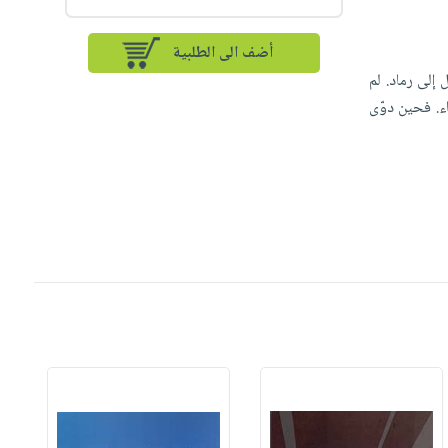
أضف الى الطلبية
إلى رماد. لم
ء. فحين دوّى