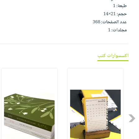
صابون
فيديوهات
طبعة:
1
عربة
أطفال
حجم:
21×14
أسئلة
التسوق
مناسبات
عدد الصفحات:
368
يتكرر
مجلدات:
1
طرحها
نشرة
الإصدارات
خدمات
نيل
اكسسوارات كتب
وفرات
انشر
كتابك
تواصل
معنا
Previous