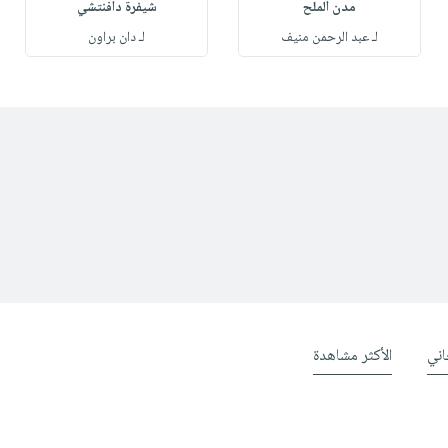
مدن الملح
شيفرة دافنتشي
لـ عبد الرحمن منيف
لـ دان براون
ني
الأكثر مشاهدة