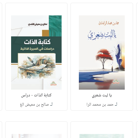
يا ليت شعري
كتابة الذات - دراس
لـ
لـ
حمد بن محمد الرا
صالح بن معيض الغ