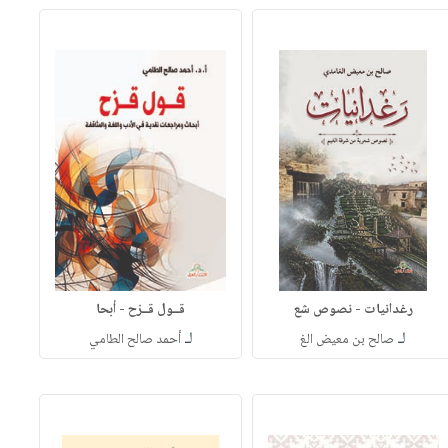
رغدانيات - نصوص شع
قــول قــزح - أبحا
لـ
لـ
صالح بن معيض الغ
أحمد صالح الطامي