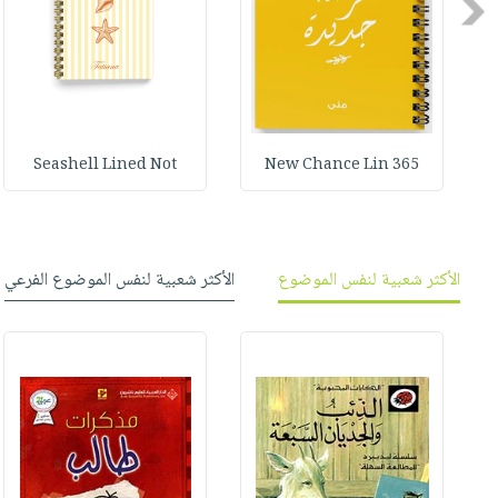
Previous
صابون
فيديوهات
عربة
أطفال
أسئلة
التسوق
مناسبات
يتكرر
طرحها
نشرة
الإصدارات
خدمات
Seashell Lined Not
365 New Chance Lin
نيل
وفرات
انشر
كتابك
الأكثر شعبية لنفس الموضوع
الأكثر شعبية لنفس الموضوع الفرعي
تواصل
معنا