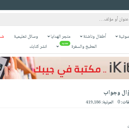
وتية
أطفال وناشئة
متجر الهدايا
وسائل تعليمية
شح
جديد
المطبخ والسفرة
انشر كتابك
قات:
0
المرتبة:
419,186