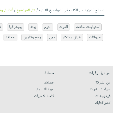
تصفح المزيد من الكتب في المواضيع التالية /
كل المواضيع
/
أطفال ون
احتياجات خاصة
الموت
النوم
بيئة
بيوغرافيا
ت
حيوانات
خيال وابتكار
دين
رسم وتلوين
صداقة
عن نيل وفرات
حسابك
عن الشركة
حسابك
سياسة الشركة
عربة التسوق
فيديوهات
لائحة الأمنيات
انشر كتابك