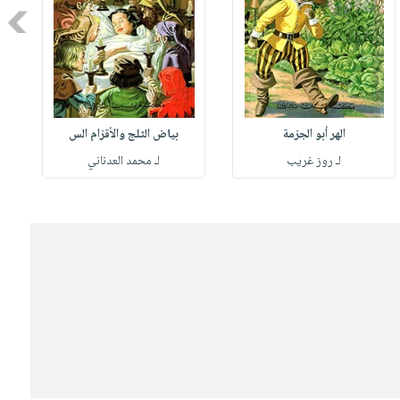
Next
الهر أبو الجزمة
بياض الثلج والأقزام الس
لـ روز غريب
لـ محمد العدناني