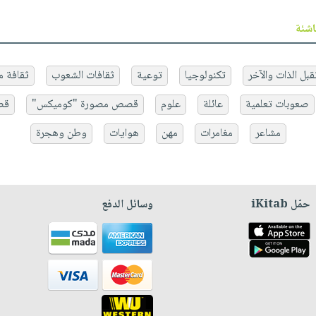
اشئة
قبل الذات والآخر
تكنولوجيا
توعية
ثقافات الشعوب
ثقافة م
صعوبات تعلمية
عائلة
علوم
قصص مصورة "كوميكس"
قص
مشاعر
مغامرات
مهن
هوايات
وطن وهجرة
حمّل iKitab
وسائل الدفع