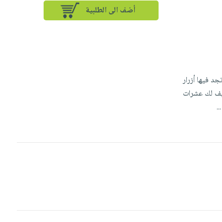
أضف الى الطلبية
د فيها أزرار
يف لك عشرات
...