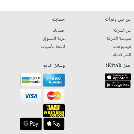
عن نيل وفرات
حسابك
عن الشركة
حسابك
سياسة الشركة
عربة التسوق
فيديوهات
لائحة الأمنيات
انشر كتابك
حمّل iKitab
وسائل الدفع