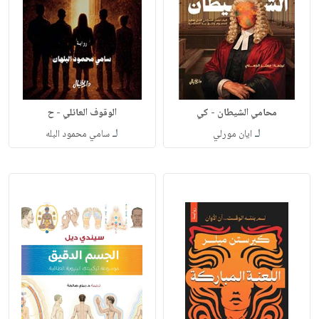
محامي الشيطان - كي
الوقوف العائلي - ح
لـ
لـ
ايان مورلي
سامي محمود البله