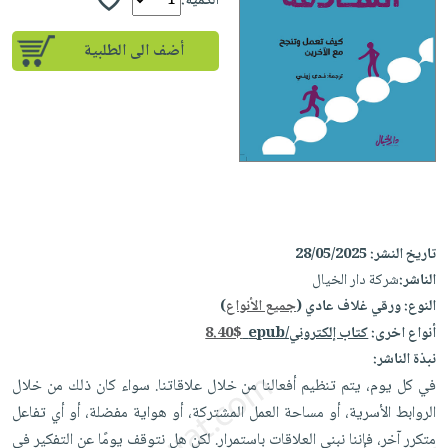
إختياراتنا
الكمية:
تعليمية
أسئلة
إختياراتنا
المواضيع
iKitab
يتكرر
أضف الى الطلبية
كتب
بلا
الأكثر
طرحها
أكاديمية
الصحة
حدود
مبيعاً
تحميل
والعناية
صندوق
أسئلة
إختياراتنا
masmu3
الشخصية
القراءة
يتكرر
وسائل
على
جديد
English
طرحها
تعليمية
Android
books
الكل
تحميل
صندوق
تحميل
iKitab
أجهزة
القراءة
المطبخ
masmu3
تاريخ النشر:
28/05/2025
على
العناية
والسفرة
على
جوائز
الناشر:
شركة دار الخيال
Android
جديد
الشخصية
Apple
النوع:
ورقي غلاف عادي (
جميع الأنواع
)
تحميل
العناية
الكل
أنواع اخرى:
كتاب إلكتروني/epub
8.40$
iKitab
وتصفيف
أواني
نبذة الناشر:
متجر
على
الشعر
في كل يوم، يتم تنظيم أفعالنا من خلال علاقاتنا. سواء كان ذلك من خلال
الطهي
الهدايا
Apple
العناية
الروابط الأسرية، أو مساحة العمل المشتركة، أو هواية ‏مفضلة، أو أي تفاعل
أدوات
بالجسم
أقسام
متكرر آخر، فإننا نبني العلاقات باستمرار.‏ لكن هل نتوقف يومًا عن التفكير في
الخبز