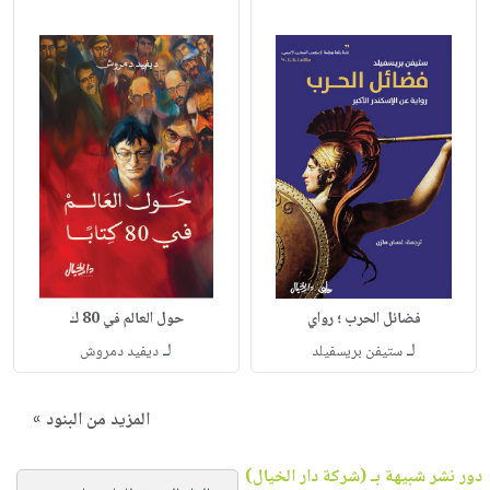
فضائل الحرب ؛ رواي
حول العالم في 80 ك
لـ
لـ
ستيفن بريسفيلد
ديفيد دمروش
المزيد من البنود »
دور نشر شبيهة بـ (شركة دار الخيال)