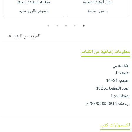
مقال الزهرة للصخرة
معادلة السعادة ؛ رحلة
صابون
فيديوهات
عربة
لـ رمزي صالحة
لـ مجدي فاروق عبيد
أطفال
أسئلة
التسوق
مناسبات
يتكرر
5
4
3
2
1
طرحها
نشرة
المزيد من البنود »
الإصدارات
خدمات
نيل
معلومات إضافية عن الكتاب
وفرات
انشر
لغة:
عربي
كتابك
طبعة:
1
حجم:
21×14
تواصل
عدد الصفحات:
192
معنا
مجلدات:
1
ردمك:
9789953650814
اكسسوارات كتب