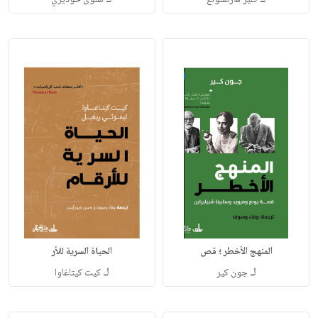
المنهج الأخطر ؛ قص
الحياة السرية للأر
لـ
لـ
جون كير
كيت كيتاغاوا