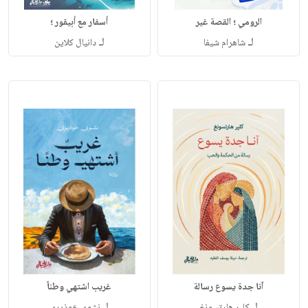
الرومي ؛ القصة غير
أسفار مع أبيقور ؛
لـ
لـ
شاهرام شيفا
دانيال كلاين
آنا جدة يسوع رسالة
غريب اشتهي وطناً
لـ
لـ
كلير هارتسونغ
نشوى خوذيري