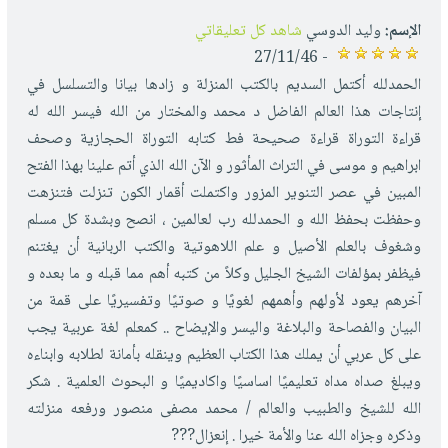
الإسم:
وليد الدوسي
شاهد كل تعليقاتي
- 27/11/46
الحمدلله أكتمل السديم بالكتب المنزلة و زادها بيانا والتسلسل في
إنتاجات هذا العالم الفاضل د محمد والمختار من الله فيسر الله له
قراءة التوراة قراءة صحيحة فط كتابه التوراة الحجازية وصحف
ابراهيم و موسى في التراث المأثور و الآن الله الذي أتم علينا بهذا الفتح
المبين في عصر التنوير المزور واكتملت أقمار الكون تنزلت فتنزهت
وحفظت بحفظ الله و الحمدلله رب لعالمين ، انصح وبشدة كل مسلم
وشغوف بالعلم الأصيل و علم اللاهوتية والكتب الربانية أن يغتنم
فيظفر بمؤلفات الشيخ الجليل وكلاً من كتبه أهم مما قبله و ما بعده و
آخرهم يعود لأولهم وأهمهم لغويًا و صوتيًا وتفسيريًا على قمة من
البيان والفصاحة والبلاغة واليسر والإيضاح .. كمعلم لغة عربية يجب
على كل عربي أن يملك هذا الكتاب العظيم وينقله بأمانة لطلابه وابناءه
ويبلغ صداه مداه تعليميًا اساسيًا واكاديميًا و البحوث العلمية . شكر
الله للشيخ والطبيب والعالم / محمد مصفى منصور ورفعه منزلته
وذكره وجزاه الله عنا والأمة خيرا . إنعزال???