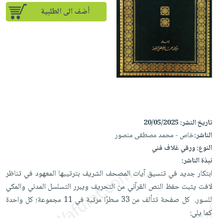
إختياراتنا
تعليمية
أسئلة
إختياراتنا
أضف الى الطلبية
المواضيع
iKitab
يتكرر
كتب
بلا
الأكثر
طرحها
أكاديمية
الصحة
حدود
مبيعاً
تحميل
والعناية
صندوق
أسئلة
إختياراتنا
masmu3
الشخصية
القراءة
يتكرر
وسائل
على
جديد
English
طرحها
تعليمية
Android
books
الكل
تحميل
صندوق
تحميل
iKitab
أجهزة
القراءة
المطبخ
masmu3
تاريخ النشر:
20/05/2025
على
العناية
والسفرة
على
جوائز
الناشر:
خاص - محمد مصطفى منصور
Android
جديد
الشخصية
Apple
النوع:
ورقي غلاف فني
تحميل
العناية
الكل
نبذة الناشر:
iKitab
وتصفيف
ابتكار جديد في تنسيق آيات المصحف الشريف بترتيبها المعهود في ‏تناظر
أواني
متجر
على
الشعر
لافت يثبت حفظ النص القرآني من التحريف ويبرر التسلسل ‏المدني والمكي
الطهي
الهدايا
Apple
العناية
للسور. ‏ كل صفحة تتألف من 33 سطرًا مرتبة في 11 مجموعة؛ كل واحدة
أدوات
بالجسم
أقسام
‏كما يلي:
الخبز