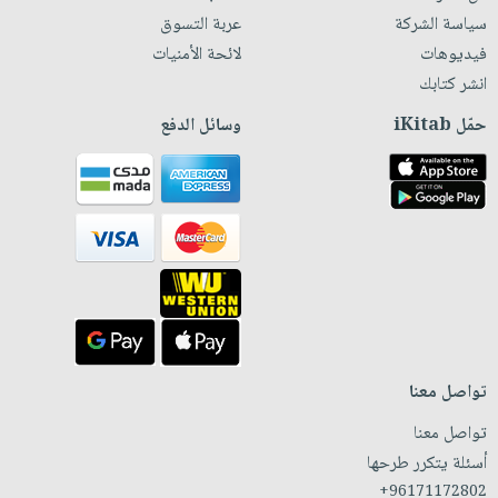
سياسة الشركة
عربة التسوق
فيديوهات
لائحة الأمنيات
انشر كتابك
حمّل iKitab
وسائل الدفع
تواصل معنا
تواصل معنا
أسئلة يتكرر طرحها
+96171172802