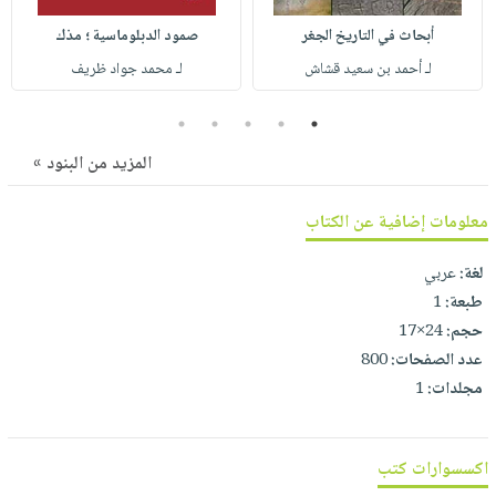
صابون
فيديوهات
عربة
أبحاث في التاريخ الجغر
صمود الدبلوماسية ؛ مذك
أطفال
أسئلة
التسوق
لـ أحمد بن سعيد قشاش
لـ محمد جواد ظريف
مناسبات
يتكرر
طرحها
نشرة
5
4
3
2
1
الإصدارات
خدمات
المزيد من البنود »
نيل
وفرات
معلومات إضافية عن الكتاب
انشر
كتابك
لغة:
عربي
طبعة:
1
تواصل
حجم:
24×17
معنا
عدد الصفحات:
800
مجلدات:
1
اكسسوارات كتب