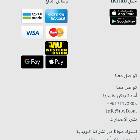
حمّل iKitab
وسائل الدفع
تواصل معنا
تواصل معنا
أسئلة يتكرر طرحها
+96171172802
info@nwf.com
نشرة الإصدارات
اشترك مجاناً في نشراتنا البريدية
كي يصلك آخر أخبار الشركة