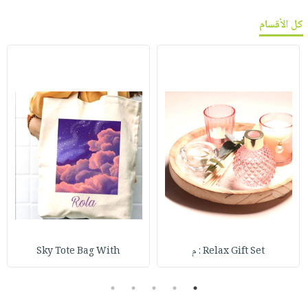
كل الأقسام
Relax Gift Set : م
Sky Tote Bag With
5
4
3
2
1