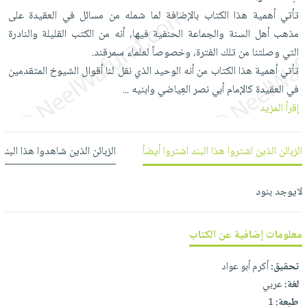
العناية
الأكثر
شحن
تأتي أهمية هذا الكتاب بالإضافة لما شمله من مسائل في العقيدة على
أدوات
بالأسنان
مبيعاً
مجاني
مذهب أهل السنة والجماعة الحنفية فيها، أنه من الكتب القليلة والنادرة
المائدة
الحمية
العودة
التي وصلتنا من تلك الفترة، وخصوصاً لعلماء سمرقند.
بنود
الأوعية
والتغذية
للمدارس
تأتي أهمية هذا الكتاب من أنه الوحيد الذي نقل لنا أقوال الشيوخ المتقدمين
مختارة
والتخزين
اشتراكات
اكسسوارات
في العقيدة كالإمام أبي نصر العِياضي وابنيه
...
أدوات
كتب
كل
إقرأ المزيد
بحث
المطبخ
الاشتراكات
اكسسوارات
متقدم
منزلية
صندوق
الزبائن الذين اشتروا هذا البند اشتروا أيضاً
الزبائن الذين شاهدوا هذا البند
القراءة
اكسسوارات
iKitab
ملابس
لايوجد بنود
نيل
بلا
مطرزات
وفرات
حدود
حقائب
معلومات إضافية عن الكتاب
عن
حسابك
حلي
الشركة
تحقيق:
أكرم أبو عواد
عناية
لائحة
سياسة
لغة:
عربي
بالذات
الأمنيات
الشركة
طبعة:
1