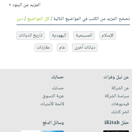
المزيد من البنود »
تصفح المزيد من الكتب في المواضيع التالية /
كل المواضيع
/
دين
الإسلام
المسيحية
اليهودية
تاريخ الديانات
ديانات أخرى
عام
مقارنات
عن نيل وفرات
حسابك
عن الشركة
حسابك
سياسة الشركة
عربة التسوق
فيديوهات
لائحة الأمنيات
انشر كتابك
حمّل iKitab
وسائل الدفع