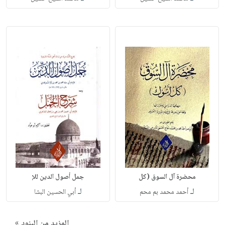
محضرة آل السوق (كل
جمل أصول الدين للإ
لـ
لـ
أحمد محمد بم محم
أبي الحسين البشا
المزيد من البنود »