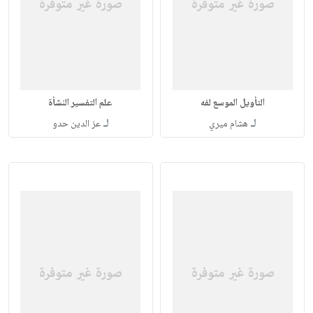
التأويل الموسع لفه
علم التفسير النشأة
لـ
لـ
هشام ميري
عز الدين حدو