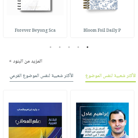
صابون
فيديوهات
عربة
أطفال
أسئلة
التسوق
مناسبات
يتكرر
Forever Beyong Sca
Bloom Foil Daily P
طرحها
نشرة
الإصدارات
خدمات
5
4
3
2
1
نيل
وفرات
المزيد من البنود »
انشر
كتابك
الأكثر شعبية لنفس الموضوع
الأكثر شعبية لنفس الموضوع الفرعي
تواصل
معنا