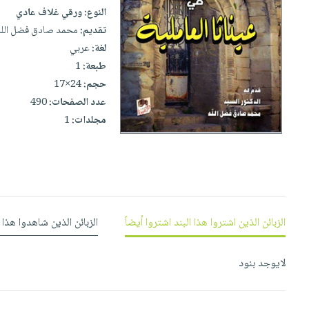
iKitab
تعليمية
أسئلة
النوع:
ورقي غلاف عادي
Ai
بلا
المواضيع
يتكرر
تقديم:
محمد صادق فضل الله
إختيارات
حدود
الأكثر
طرحها
لغة:
عربي
كتب
الصحة
أسئلة
مبيعاً
طبعة:
1
تحميل
أكاديمية
والعناية
يتكرر
وسائل
حجم:
24×17
masmu3
الشخصية
صندوق
طرحها
تعليمية
عدد الصفحات:
490
على
جديد
القراءة
تحميل
مجلدات:
1
صندوق
Android
English
iKitab
الكل
القراءة
تحميل
books
على
أجهزة
جوائز
المطبخ
masmu3
Android
العناية
والسفرة
على
تحميل
جديد
الشخصية
Apple
iKitab
العناية
الزبائن الذين اشتروا هذا البند اشتروا أيضاً
الزبائن الذين شاهدوا هذا 
الكل
على
وتصفيف
أواني
متجر
Apple
الشعر
لايوجد بنود
الطهي
الهدايا
العناية
أدوات
بالجسم
أقسام
الخبز