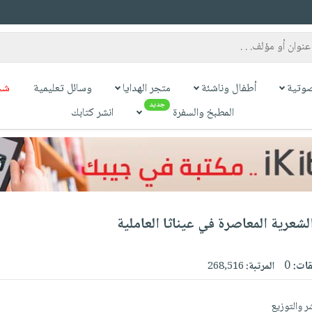
وتية
أطفال وناشئة
متجر الهدايا
وسائل تعليمية
شح
جديد
المطبخ والسفرة
انشر كتابك
شعرية المعاصرة في عيناثا العاملية
قات:
0
المرتبة:
268,516
شر والتوزيع