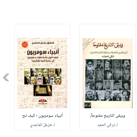
Next
ويبقى التاريخ مفتوحاً،
أنبياء سومريون ؛ كيف تح
لـ تركي الحمد
لـ خزعل الماجدي