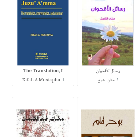
رسائل الأقحوان
The Translation, I
لـ
لـ
حنان الشيخ
Kifah A.Mustapha