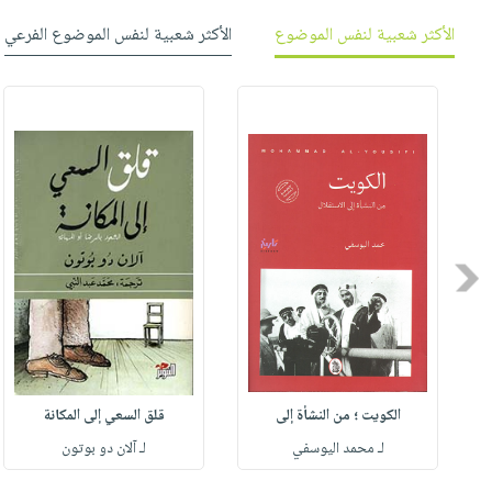
صابون
فيديوهات
عربة
الأكثر شعبية لنفس الموضوع
الأكثر شعبية لنفس الموضوع الفرعي
أطفال
أسئلة
التسوق
مناسبات
يتكرر
طرحها
نشرة
الإصدارات
خدمات
نيل
وفرات
انشر
كتابك
Previous
تواصل
معنا
الكويت ؛ من النشأة إلى
قلق السعي إلى المكانة
لـ محمد اليوسفي
لـ آلان دو بوتون