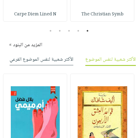
صابون
فيديوهات
عربة
أطفال
Carpe Diem Lined N
The Christian Symb
أسئلة
التسوق
مناسبات
يتكرر
5
4
3
2
1
طرحها
نشرة
الإصدارات
خدمات
المزيد من البنود »
نيل
وفرات
الأكثر شعبية لنفس الموضوع
الأكثر شعبية لنفس الموضوع الفرعي
انشر
كتابك
تواصل
معنا