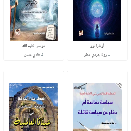
أوتارا نور
موسى كليم الله
لـ
لـ
رولا جردي مطر
فادي حسن