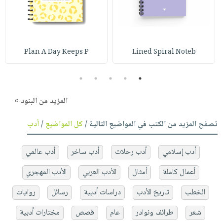
Plan A Day Keeps P
Lined Spiral Noteb
5
4
3
2
1
المزيد من البنود »
تصفح المزيد من الكتب في المواضيع التالية /
كل المواضيع
/
أدب
أدب إسلامي
أدب رحلات
أدب ساخر
أدب عالمي
أعمال كاملة
أمثال
الأدب العربي
الأدب المهجري
الخطب
تاريخ الأدب
دراسات أدبية
رسائل
روايات
شعر
طرائف ونوادر
عام
قصص
مختارات أدبية