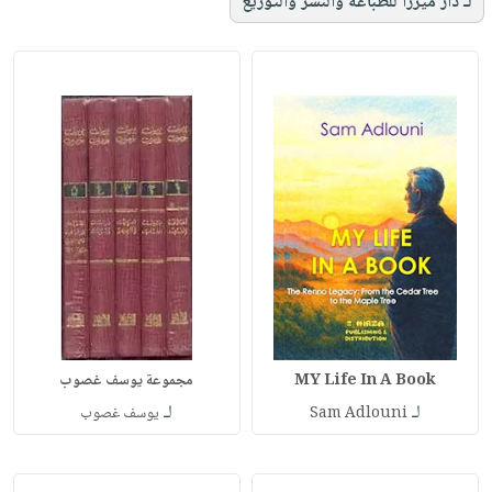
لـ دار ميرزا للطباعة والنشر والتوزيع
MY Life In A Book
مجموعة يوسف غصوب
لـ
لـ
Sam Adlouni
يوسف غصوب