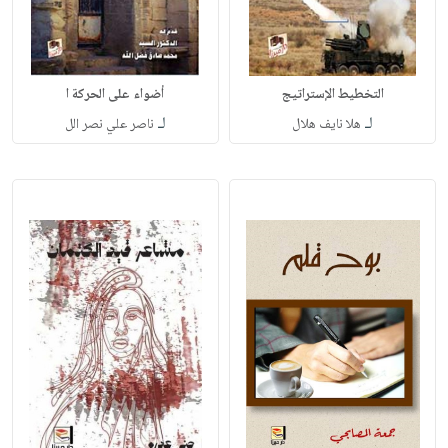
التخطيط الإستراتيج
أضواء على الحركة ا
لـ
لـ
هلا نايف هلال
ناصر علي نصر الل