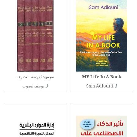
MY Life In A Book
مجموعة يوسف غصوب
لـ
لـ
Sam Adlouni
يوسف غصوب