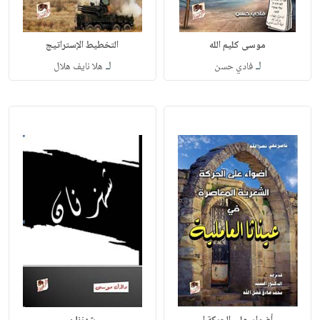
موسى كليم الله
التخطيط الإستراتيج
لـ
لـ
فادي حسن
هلا نايف هلال