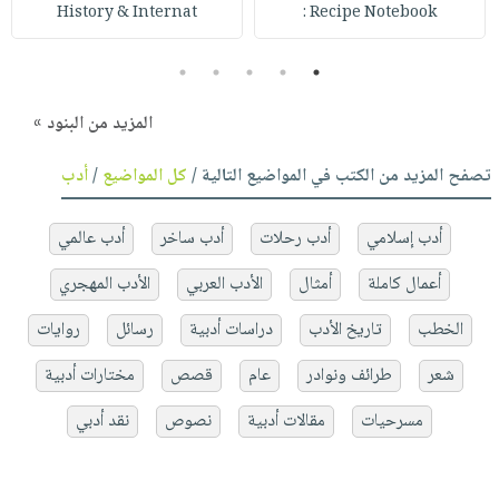
History & Internat
Recipe Notebook :
5
4
3
2
1
المزيد من البنود »
تصفح المزيد من الكتب في المواضيع التالية /
كل المواضيع
/
أدب
أدب إسلامي
أدب رحلات
أدب ساخر
أدب عالمي
أعمال كاملة
أمثال
الأدب العربي
الأدب المهجري
الخطب
تاريخ الأدب
دراسات أدبية
رسائل
روايات
شعر
طرائف ونوادر
عام
قصص
مختارات أدبية
مسرحيات
مقالات أدبية
نصوص
نقد أدبي