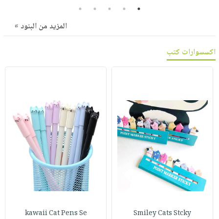
صابون
فيديوهات
5
4
3
2
1
عربة
أطفال
أسئلة
المزيد من البنود »
التسوق
مناسبات
يتكرر
طرحها
نشرة
اكسسوارات كتب
الإصدارات
خدمات
نيل
وفرات
انشر
كتابك
تواصل
معنا
kawaii Cat Pens Se
Smiley Cats Stcky