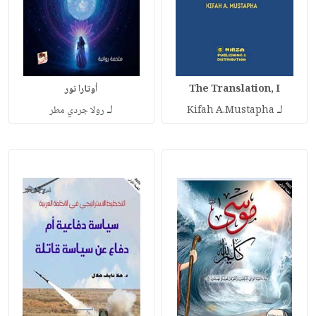
The Translation, I
أوتارا نور
لـ
لـ
Kifah A.Mustapha
رولا جردي مطر