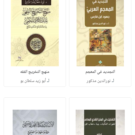
التجديد في المعجم
منهج التخريج الفقه
لـ
لـ
نورالدين مذكور
أبو زيد سلطان بو