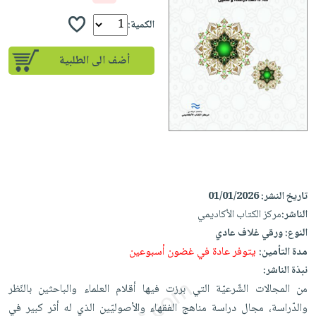
إختياراتنا
تعليمية
أسئلة
إختياراتنا
المواضيع
iKitab
الكمية:
يتكرر
كتب
بلا
الأكثر
طرحها
أكاديمية
الصحة
أضف الى الطلبية
حدود
مبيعاً
تحميل
والعناية
صندوق
أسئلة
وسائل
masmu3
الشخصية
القراءة
يتكرر
تعليمية
على
جديد
English
طرحها
صندوق
Android
books
الكل
تحميل
القراءة
تحميل
iKitab
أجهزة
جوائز
المطبخ
masmu3
على
العناية
والسفرة
على
تاريخ النشر:
01/01/2026
Android
جديد
الشخصية
Apple
الناشر:
مركز الكتاب الأكاديمي
تحميل
العناية
الكل
النوع:
ورقي غلاف عادي
iKitab
وتصفيف
يتوفر عادة في غضون أسبوعين
مدة التأمين:
أواني
متجر
على
الشعر
نبذة الناشر:
الطهي
الهدايا
Apple
العناية
من المجالات الشّرعيّة التي برزت فيها أقلام العلماء والباحثين بالنّظر
أدوات
بالجسم
أقسام
والدّراسة، مجال دراسة مناهج الفقهاء والأصوليّين الذي له أثر كبير في
الخبز