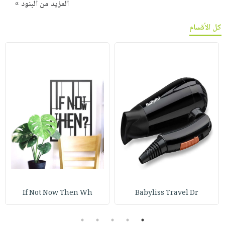
المزيد من البنود »
كل الأقسام
If Not Now Then Wh
Babyliss Travel Dr
5
4
3
2
1