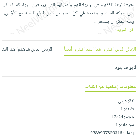
العناية
الأكثر
معرفة نزعة الفقهاء في اجتهاداتهم وأصولهم التي يرجعون إليها، كما له أثر
شحن
أدوات
بالأسنان
مبيعاً
على حركة الفقه وتجديده في كلّ عصر من دون قطع الصّلة مع الأوّلين،
مجاني
المائدة
الحمية
ومنه يمكن أن يساهم
العودة
...
بنود
الأوعية
والتغذية
إقرأ المزيد
للمدارس
مختارة
والتخزين
اشتراكات
اكسسوارات
أدوات
كتب
كل
الزبائن الذين اشتروا هذا البند اشتروا أيضاً
الزبائن الذين شاهدوا هذا البند
بحث
المطبخ
الاشتراكات
اكسسوارات
متقدم
منزلية
صندوق
لايوجد بنود
القراءة
اكسسوارات
iKitab
ملابس
معلومات إضافية عن الكتاب
نيل
بلا
مطرزات
وفرات
حدود
لغة:
عربي
حقائب
عن
طبعة:
1
حسابك
حلي
الشركة
حجم:
24×17
عناية
لائحة
مجلدات:
1
سياسة
بالذات
الأمنيات
ردمك:
9789957356316
الشركة