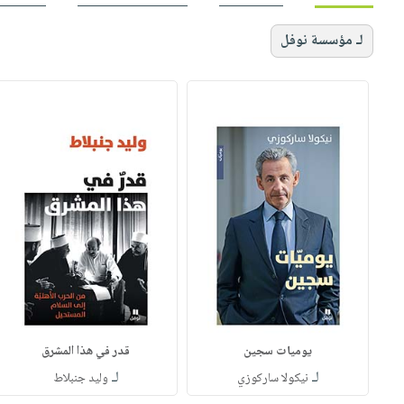
لـ مؤسسة نوفل
يوميات سجين
قدر في هذا المشرق
لـ
لـ
نيكولا ساركوزي
وليد جنبلاط