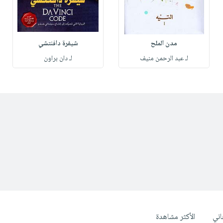
مدن الملح
شيفرة دافنتشي
لـ عبد الرحمن منيف
لـ دان براون
ني
الأكثر مشاهدة