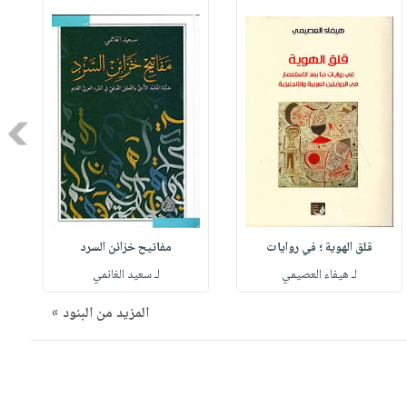
Next
قلق الهوية ؛ في روايات
مفاتيح خزائن السرد
لـ هيفاء العصيمي
لـ سعيد الغانمي
المزيد من البنود »