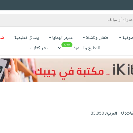
وتية
أطفال وناشئة
متجر الهدايا
وسائل تعليمية
شح
جديد
المطبخ والسفرة
انشر كتابك
قات:
0
المرتبة:
33,950