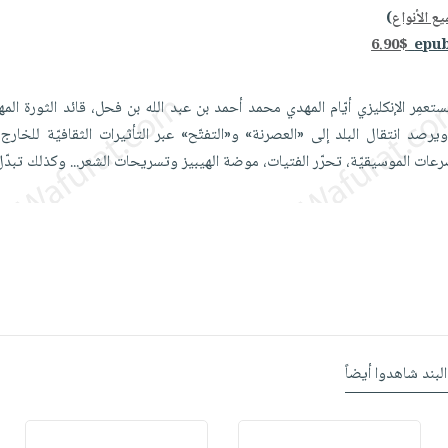
ع الأنواع
)
6.90$
تعمِر الإنكليزي أيّام المهدي محمد أحمد بن عبد الله بن فحل، قائد الثورة الم
 ستّة» عام 1888... ويرصد انتقال البلد إلى «العصرنة» و«التفتّح» عبر التأثيرات الثقافيّة للخ
رعات الموسيقيّة، تحرّر الفتيات، موضة الهيبيز وتسريحات الشعر... وكذلك تبدّ
البند شاهدوا أيضاً