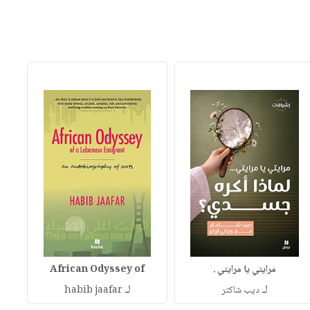
مرايتي يا مرايتي .
African Odyssey of
لـ
لـ
ديب شاكتر
habib jaafar