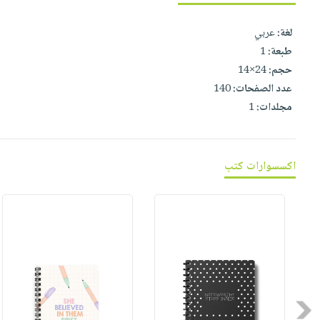
صابون
فيديوهات
عربة
أطفال
لغة:
عربي
أسئلة
التسوق
مناسبات
طبعة:
1
يتكرر
حجم:
24×14
طرحها
نشرة
عدد الصفحات:
140
الإصدارات
خدمات
مجلدات:
1
نيل
وفرات
انشر
اكسسوارات كتب
كتابك
تواصل
معنا
Previous