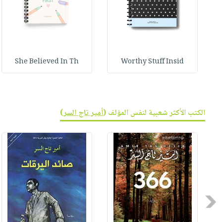
She Believed In Th
Worthy Stuff Insid
الكتب الأكثر شعبية لنفس المؤلف (
أمير تاج السر
)
Previous