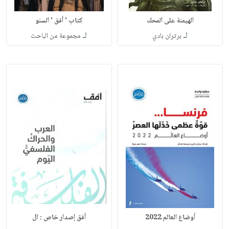
الهيمنة على المحك
كتاب ' أفق ' السنو
لـ
لـ
برتران بادي
مجموعة من الباحث
أوضاع العالم 2022
أفق إصدار خاص : ال