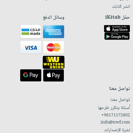
انشر كتابك
حمّل iKitab
وسائل الدفع
تواصل معنا
تواصل معنا
أسئلة يتكرر طرحها
+96171172802
info@nwf.com
نشرة الإصدارات