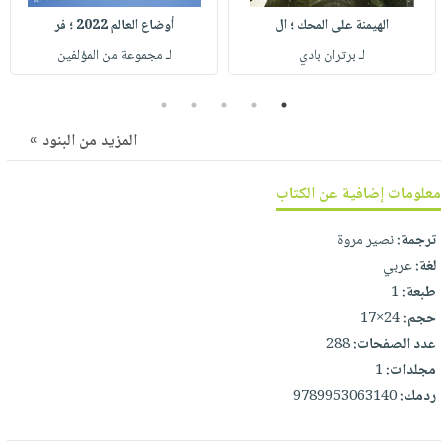
صابون
فيديوهات
الهيمنة على المحك ؛ ال
أوضاع العالم 2022 ؛ فر
عربة
أطفال
أسئلة
التسوق
لـ برتران بادي
لـ مجموعة من المؤلفين
مناسبات
يتكرر
طرحها
نشرة
5
4
3
2
1
الإصدارات
خدمات
المزيد من البنود »
نيل
وفرات
معلومات إضافية عن الكتاب
انشر
ترجمة:
نصير مروة
كتابك
لغة:
عربي
تواصل
طبعة:
1
معنا
حجم:
24×17
عدد الصفحات:
288
مجلدات:
1
ردمك:
9789953063140