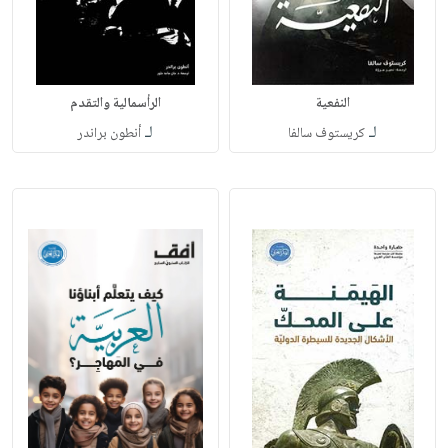
النفعية
الرأسمالية والتقدم
لـ
لـ
كريستوف سالفا
أنطون براندر