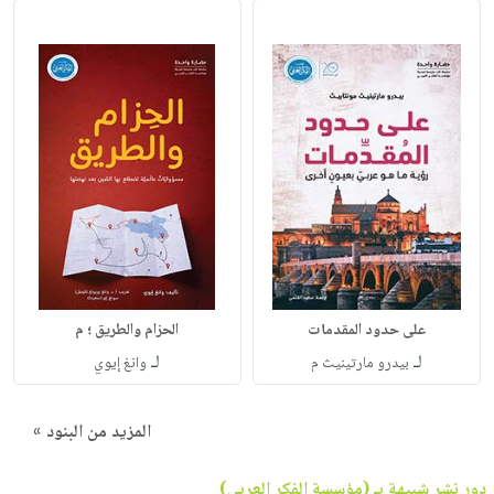
على حدود المقدمات
الحزام والطريق ؛ م
لـ
لـ
بيدرو مارتينيث م
وانغ إيوي
المزيد من البنود »
دور نشر شبيهة بـ (مؤسسة الفكر العربي)