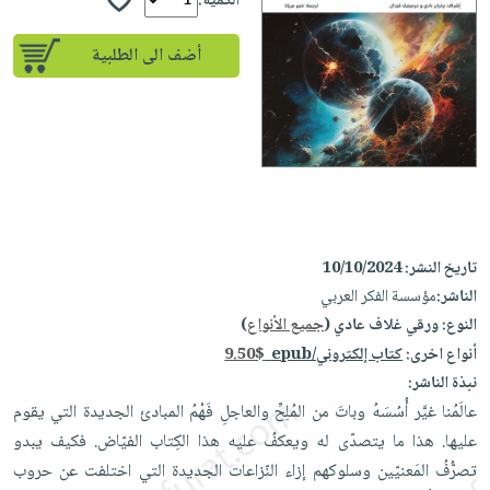
إختياراتنا
الكمية:
تعليمية
أسئلة
إختياراتنا
المواضيع
iKitab
يتكرر
أضف الى الطلبية
كتب
بلا
الأكثر
طرحها
أكاديمية
الصحة
حدود
مبيعاً
تحميل
والعناية
صندوق
أسئلة
إختياراتنا
masmu3
الشخصية
القراءة
يتكرر
وسائل
على
جديد
English
طرحها
تعليمية
Android
books
الكل
تحميل
صندوق
تحميل
iKitab
أجهزة
القراءة
المطبخ
masmu3
تاريخ النشر:
10/10/2024
على
العناية
والسفرة
على
جوائز
الناشر:
مؤسسة الفكر العربي
Android
جديد
الشخصية
Apple
النوع:
ورقي غلاف عادي (
جميع الأنواع
)
تحميل
العناية
أنواع اخرى:
كتاب إلكتروني/epub
9.50$
الكل
iKitab
وتصفيف
نبذة الناشر:
أواني
متجر
على
الشعر
عالَمُنا غيَّر أُسُسَهُ وباتَ من المُلِحِّ والعاجلِ فَهْمُ المبادئ الجديدة التي يقوم
الطهي
الهدايا
Apple
العناية
عليها. هذا ما يتصدّى له ويعكفُ عليه هذا الكِتاب الفيّاض. فكيف يبدو
أدوات
بالجسم
أقسام
تصرُّفُ المَعنيّين وسلوكهم إزاء النّزاعات الجديدة التي اختلفت عن حروب
الخبز