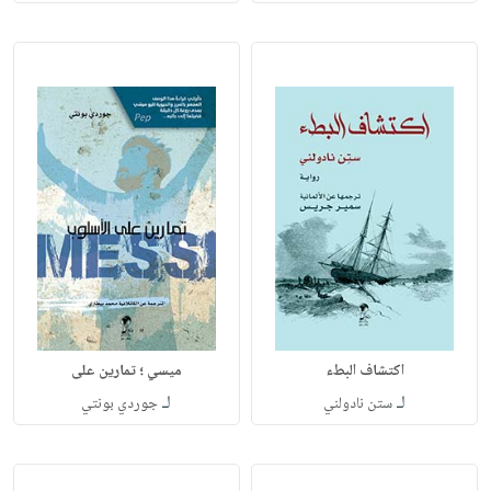
اكتشاف البطء
ميسي ؛ تمارين على
لـ
لـ
ستن نادولني
جوردي بونتي