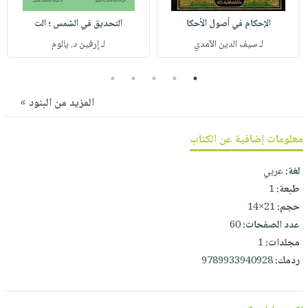
صابون
فيديوهات
عربة
الإحكام في أصول الأحكا
التحديق في الشمس ؛ الت
أطفال
أسئلة
التسوق
لـ سيف الدين الآمدي
لـ إرفين د. يالوم
مناسبات
يتكرر
طرحها
نشرة
5
4
3
2
1
الإصدارات
خدمات
المزيد من البنود »
نيل
وفرات
معلومات إضافية عن الكتاب
انشر
كتابك
لغة:
عربي
طبعة:
1
تواصل
حجم:
21×14
معنا
عدد الصفحات:
60
مجلدات:
1
ردمك:
9789933940928