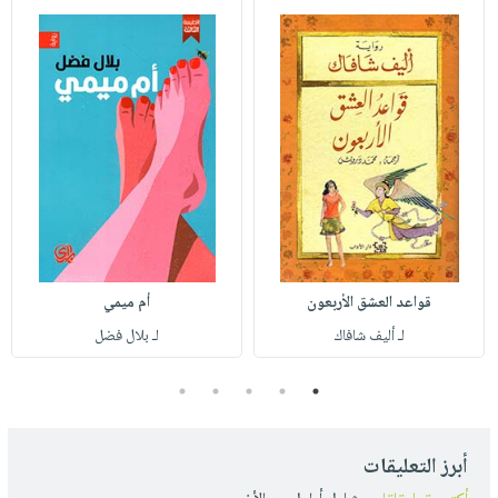
قواعد العشق الأربعون
أم ميمي
لـ أليف شافاك
لـ بلال فضل
5
4
3
2
1
أبرز التعليقات