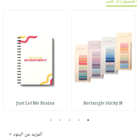
اكسسوارات كتب
Just Let Me Brains
Rectangle Sticky N
5
4
3
2
1
المزيد من البنود »