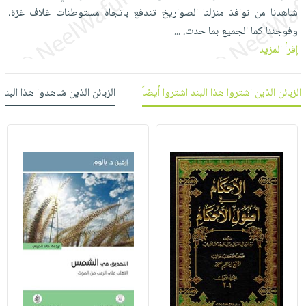
العناية
الأكثر
شحن
شاهدنا من نوافذ منزلنا الصواريخ تندفع باتجاه مستوطنات غلاف غزة،
أدوات
بالأسنان
مبيعاً
مجاني
وفوجئنا كما ‏الجميع بما حدث.
...
المائدة
الحمية
العودة
إقرأ المزيد
بنود
الأوعية
والتغذية
للمدارس
مختارة
والتخزين
اشتراكات
اكسسوارات
الزبائن الذين اشتروا هذا البند اشتروا أيضاً
الزبائن الذين شاهدوا هذا البند
أدوات
كتب
كل
بحث
المطبخ
الاشتراكات
اكسسوارات
متقدم
منزلية
صندوق
القراءة
اكسسوارات
iKitab
ملابس
نيل
بلا
مطرزات
وفرات
حدود
حقائب
عن
حسابك
حلي
الشركة
عناية
لائحة
سياسة
بالذات
الأمنيات
الشركة