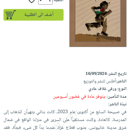
إختياراتنا
الكمية:
تعليمية
أسئلة
إختياراتنا
المواضيع
iKitab
يتكرر
أضف الى الطلبية
كتب
بلا
الأكثر
طرحها
أكاديمية
الصحة
حدود
مبيعاً
تحميل
والعناية
صندوق
أسئلة
إختياراتنا
masmu3
الشخصية
القراءة
يتكرر
وسائل
على
جديد
English
طرحها
تعليمية
Android
books
الكل
تحميل
صندوق
تحميل
iKitab
أجهزة
القراءة
المطبخ
masmu3
تاريخ النشر:
16/09/2024
على
العناية
والسفرة
على
جوائز
الناشر:
أطلس للنشر والتوزيع
Android
جديد
الشخصية
Apple
النوع:
ورقي غلاف عادي
تحميل
العناية
الكل
يتوفر عادة في غضون أسبوعين
مدة التأمين:
iKitab
وتصفيف
أواني
نبذة الناشر:
متجر
على
الشعر
في صبيحة السابع من أكتوبر، عام 2023، كانت بناتي يتهيأن للذهاب إلى
الطهي
الهدايا
Apple
العناية
المدرسة، كالعادة، وكنت ‏مستلقياً على السرير في منزلنا الواقع في شمال
أدوات
بالجسم
أقسام
شرق مدينة خانيونس، جنوب قطاع غزة، عندما بدأ كل ‏شيء فجأة، فقد
الخبز