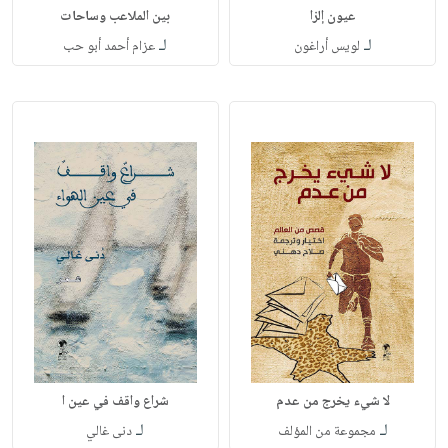
عيون إلزا
بين الملاعب وساحات
لـ
لـ
لويس أراغون
عزام أحمد أبو حب
لا شيء يخرج من عدم
شراع واقف في عين ا
لـ
لـ
مجموعة من المؤلف
دنى غالي