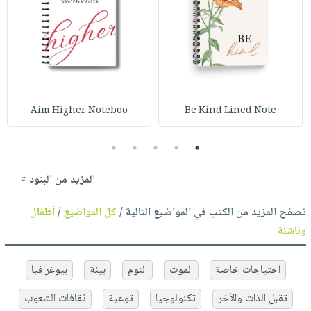
Aim Higher Noteboo
Be Kind Lined Note
5
4
3
2
1
المزيد من البنود »
تصفح المزيد من الكتب في المواضيع التالية /
كل المواضيع
/
أطفال
وناشئة
احتياجات خاصة
الموت
النوم
بيئة
بيوغرافيا
تقبل الذات والآخر
تكنولوجيا
توعية
ثقافات الشعوب