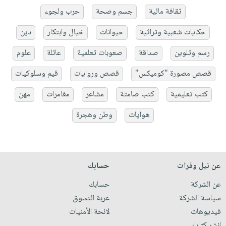
ثقافة مالية
جسم وصحة
حرب ولجوء
حكايات شعبية وتراثية
حيوانات
خيال وابتكار
دين
رسم وتلوين
صداقة
صعوبات تعلمية
عائلة
علوم
قصص مصورة "كوميكس"
قصص وروايات
قيم وسلوكيات
كتب تعليمية
كتب صامتة
مشاعر
مغامرات
مهن
هوايات
وطن وهجرة
عن نيل وفرات
حسابك
عن الشركة
حسابك
سياسة الشركة
عربة التسوق
فيديوهات
لائحة الأمنيات
انشر كتابك