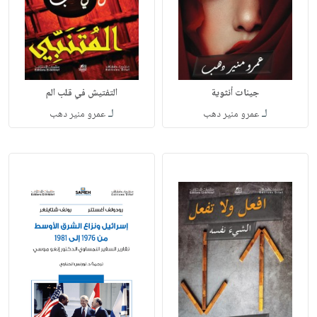
جينات أنثوية
التفتيش في قلب الم
لـ
لـ
عمرو منير دهب
عمرو منير دهب