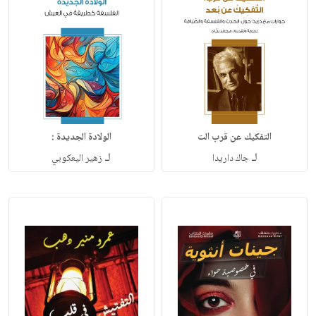
التفكيك عن قرب الت
الولادة الجديدة :
لـ
لـ
جاك داريدا
زهير اليعكوبي