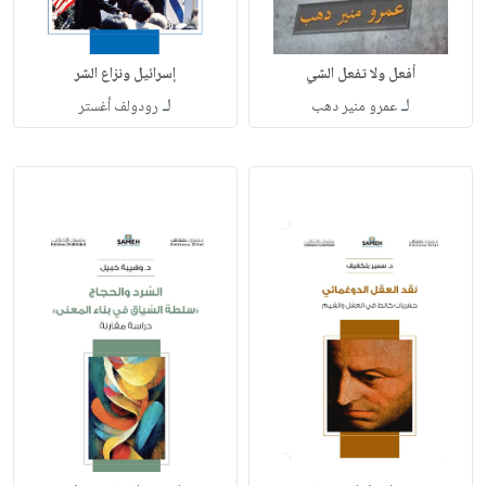
أفعل ولا تفعل الشي
إسرائيل ونزاع الشر
لـ
لـ
عمرو منير دهب
رودولف أغستر